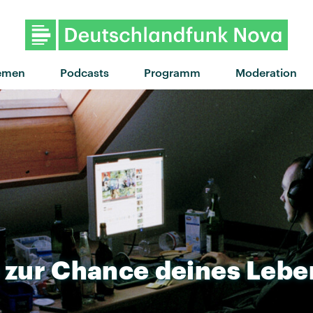
"I CAN SEE IT!" von LNA · "I CAN 
emen
Podcasts
Programm
Moderation
zur
Chance
deines
Lebe