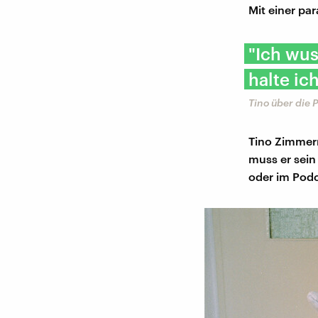
Mit einer par
"Ich wus
halte ic
Tino über die 
Tino Zimmerm
muss er sein
oder im Podc