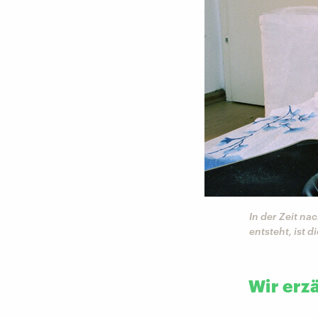
In der Zeit nac
entsteht, ist d
Wir erz