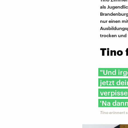
als Jugendlic
Brandenburg,
nur einen m
Ausbildungsp
trocken und w
Tino 
"Und irg
jetzt de
verpisse
'Na dann
Tino erinnert s