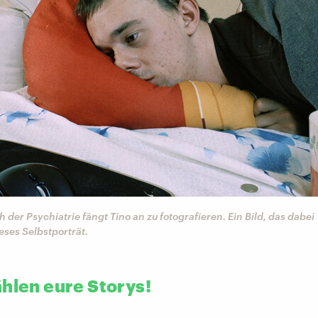
h der Psychiatrie fängt Tino an zu fotografieren. Ein Bild, das dabei
ieses Selbstporträt.
ählen eure Storys!