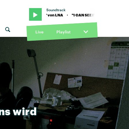
Soundtrack
SEE IT!" von LNA · "I CAN SEE IT!" von LNA
Live
Playlist
ns
wird