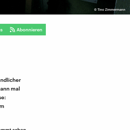
©
Tino Zimmermann
ts
Abonnieren
endlicher
wann mal
se:
um
kommt schon