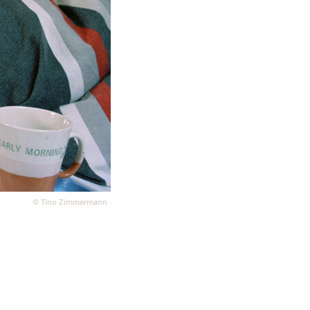
©
Tino Zimmermann