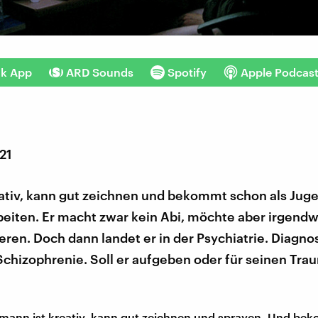
nk App
ARD Sounds
Spotify
Apple Podcas
021
eativ, kann gut zeichnen und bekommt schon als Jug
beiten. Er macht zwar kein Abi, möchte aber irgend
eren. Doch dann landet er in der Psychiatrie. Diagno
chizophrenie. Soll er aufgeben oder für seinen Tra
mann ist kreativ, kann gut zeichnen und sprayen. Und be