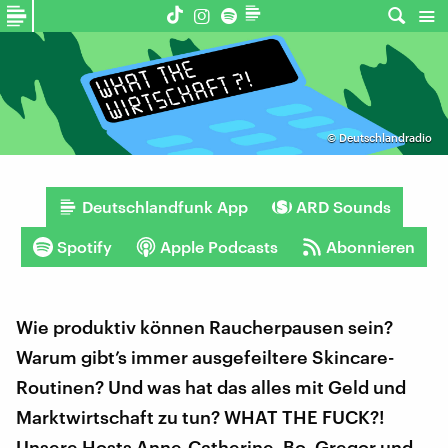
©
Deutschlandradio
Deutschlandfunk App
ARD Sounds
Spotify
Apple Podcasts
Abonnieren
Wie produktiv können Raucherpausen sein?
Warum gibt’s immer ausgefeiltere Skincare-
Routinen? Und was hat das alles mit Geld und
Marktwirtschaft zu tun? WHAT THE FUCK?!
Unsere Hosts Anne-Catherine, Bo, Gregor und