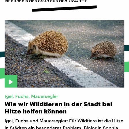
ist älter als das erste aus den USA +++
Igel, Fuchs, Mauersegler
Wie
wir
Wildtieren
in
der
Stadt
bei
Hitze
helfen
können
Igel, Fuchs und Mauersegler: Für Wildtiere ist die Hitze
in Städten ein besonderes Problem. Biologin Sophia