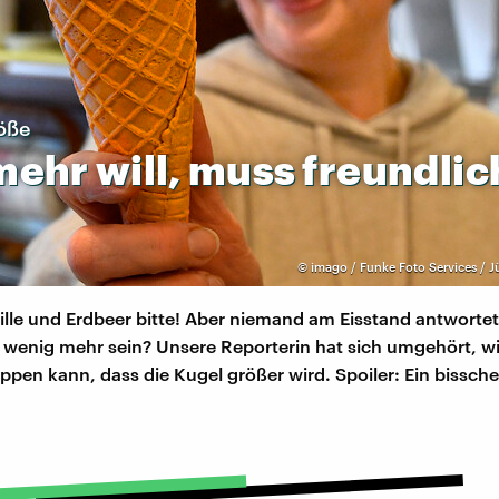
öße
mehr
will,
muss
freundlic
©
imago / Funke Foto Services / J
lle und Erdbeer bitte! Aber niemand am Eisstand antwortet:
in wenig mehr sein? Unsere Reporterin hat sich umgehört, w
ppen kann, dass die Kugel größer wird. Spoiler: Ein bissch
.