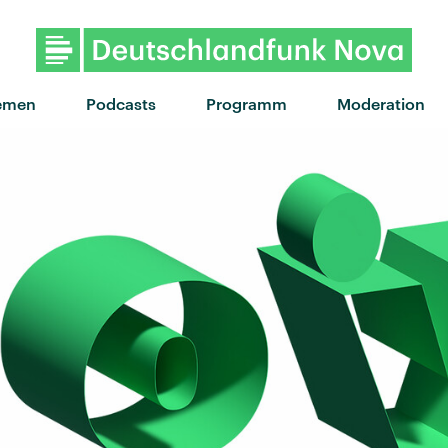
"Drop Dead" von Olivia Rodrigo
emen
Podcasts
Programm
Moderation