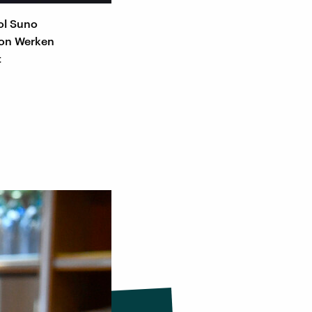
ol Suno
 von Werken
t