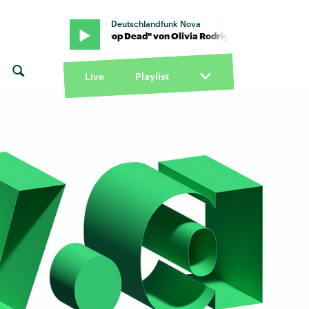
Deutschlandfunk Nova
 · "Drop Dead" von Olivia Rodrigo · "Drop Dead" von Olivia Rodrig
Live
Playlist