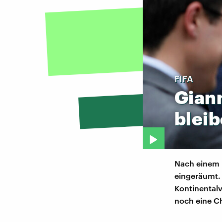
FIFA
Gian
blei
Nach einem K
eingeräumt. 
Kontinentalv
noch eine C