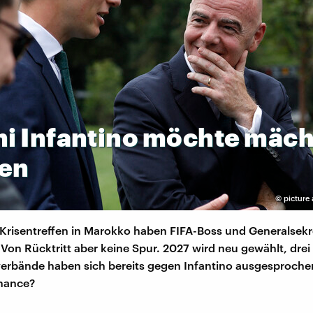
ni
Infantino
möchte
mäch
ben
©
picture 
risentreffen in Marokko haben FIFA-Boss und Generalsekre
Von Rücktritt aber keine Spur. 2027 wird neu gewählt, drei
erbände haben sich bereits gegen Infantino ausgesprochen
hance?