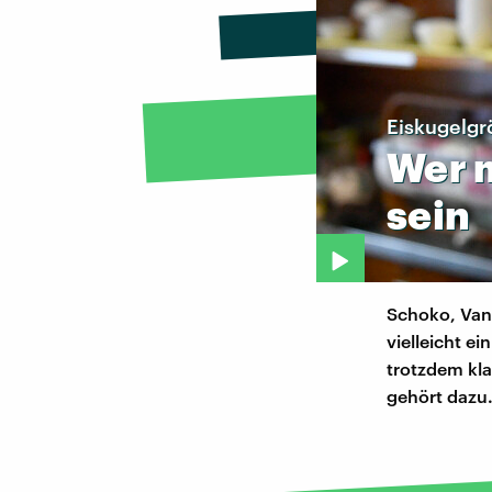
Eiskugelgr
Wer
sein
Schoko, Vani
vielleicht e
trotzdem kla
gehört dazu