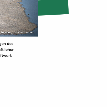
Services / Kai Kitschenberg
gen des
ftlicher
aftwerk