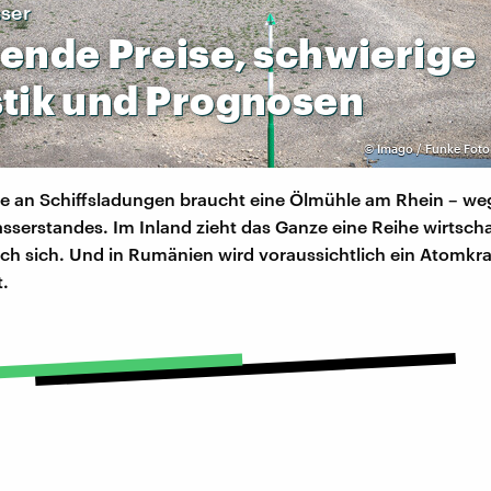
ser
gende
Preise,
schwierige
tik
und
Prognosen
©
Imago / Funke Foto 
he an Schiffsladungen braucht eine Ölmühle am Rhein – we
sserstandes. Im Inland zieht das Ganze eine Reihe wirtscha
ch sich. Und in Rumänien wird voraussichtlich ein Atomkr
.