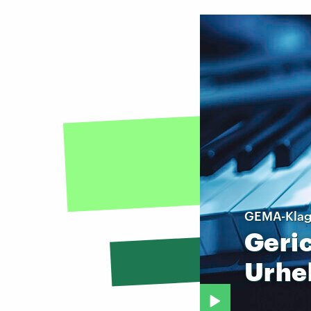
GEMA-Klage
Geric
Urhe