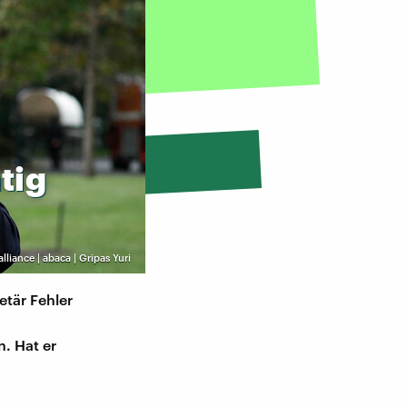
tig
alliance | abaca | Gripas Yuri
tär Fehler
. Hat er