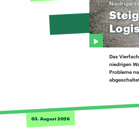
Niedrigwas
Stei
Logis
Das Vierfac
niedrigen Wa
Probleme na
abgeschaltet
03. August 2026