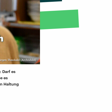
h
ürgen Theobald (Archivbild)
 Darf es
ie es
en Haltung