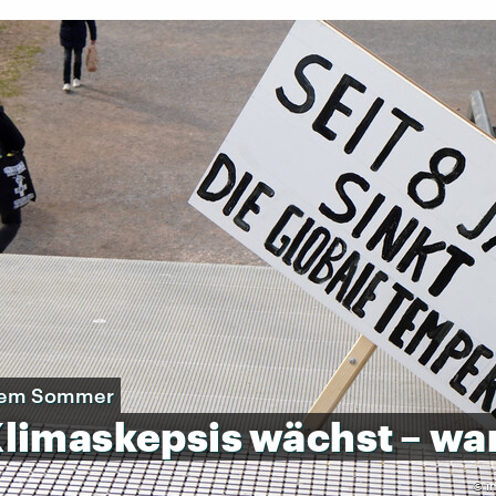
ißem Sommer
limaskepsis
wächst
–
wa
©
i