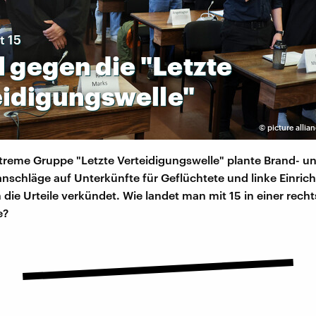
t 15
l
gegen
die
"Letzte
eidigungswelle"
©
picture allia
treme Gruppe "Letzte Verteidigungswelle" plante Brand- u
nschläge auf Unterkünfte für Geflüchtete und linke Einric
 die Urteile verkündet. Wie landet man mit 15 in einer rec
e?