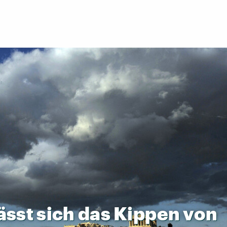
ässt
sich
das
Kippen
von