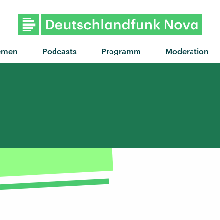
"Doin' Time" von Lana Del Re
emen
Podcasts
Programm
Moderation