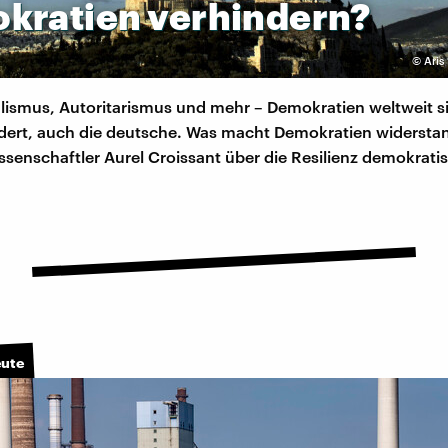
kratien
verhindern?
©
Aris
lismus, Autoritarismus und mehr – Demokratien weltweit si
dert, auch die deutsche. Was macht Demokratien widersta
issenschaftler Aurel Croissant über die Resilienz demokrati
eute