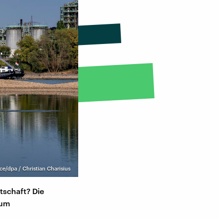
nce/dpa / Christian Charisius
tschaft? Die
tum