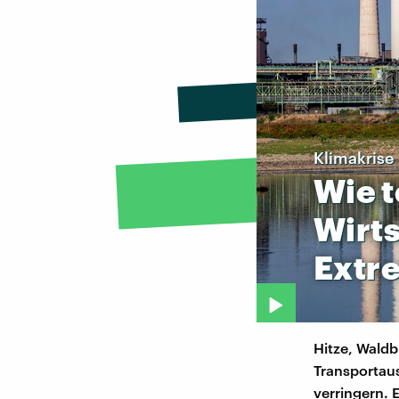
Klimakrise
Wie
Wirt
Extr
Hitze, Waldb
Transportau
verringern. 