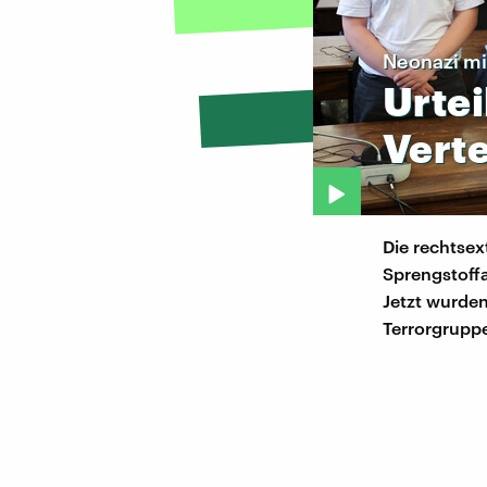
Neonazi mi
Urtei
Vert
Die rechtsex
Sprengstoffa
Jetzt wurden
Terrorgrupp