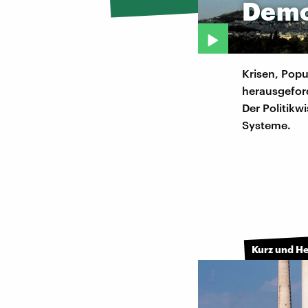
Demo
Krisen, Popu
herausgefor
Der Politikw
Systeme.
Kurz und H