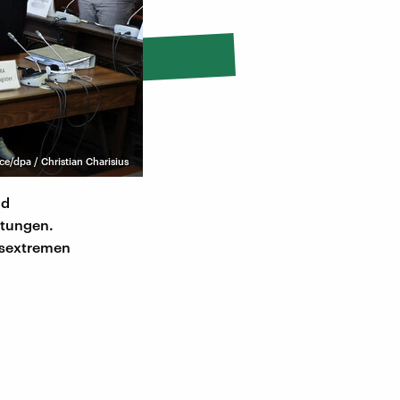
nce/dpa / Christian Charisius
nd
htungen.
htsextremen