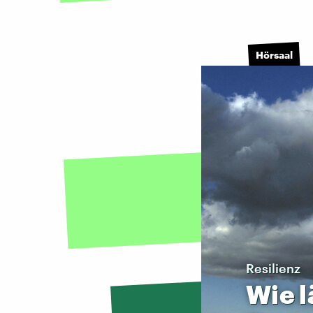
Hörsaal
Resilienz
Wie
l