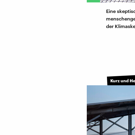
Eine skepti
menschengem
der Klimaske
Kurz und H