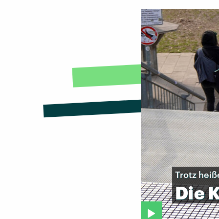
Trotz he
Die
K