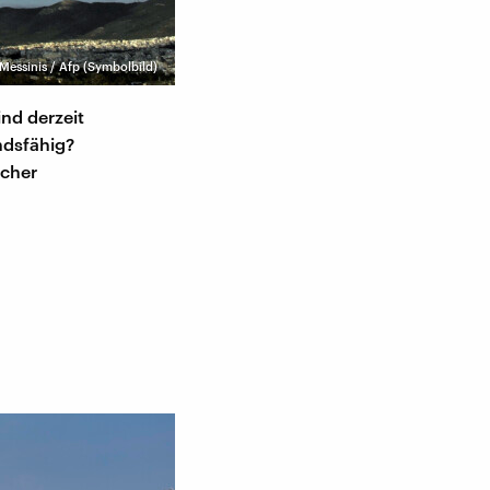
 Messinis / Afp (Symbolbild)
nd derzeit
ndsfähig?
scher