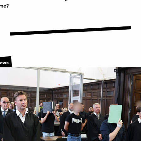
me?
News