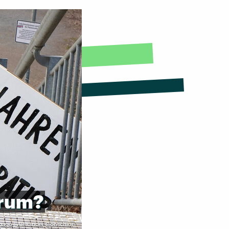
rum?
mago | Alexander Gonschior