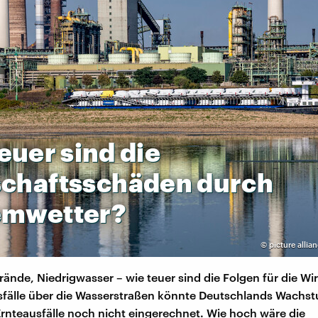
teuer
sind
die
schaftsschäden
durch
emwetter?
©
picture allia
rände, Niedrigwasser – wie teuer sind die Folgen für die Wir
sfälle über die Wasserstraßen könnte Deutschlands Wachs
Ernteausfälle noch nicht eingerechnet. Wie hoch wäre die