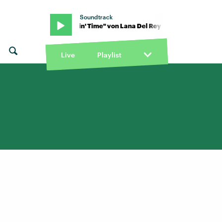
Soundtrack
y · "Doin' Time" von Lana Del Rey · "Doin' Time" von Lana Del Rey
Live
Playlist