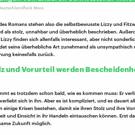
Deutschlandfunk Nova
es Romans stehen also die selbstbewusste Lizzy und Fitzwi
rd als stolz, unnahbar und überheblich beschrieben. Außerd
 Lizzy finden sich allenfalls interessant, aber nicht sonderl
det seine überhebliche Art zunehmend als unsympathisch u
inung keinesfalls zurück.
lz und Vorurteil werden Bescheidenh
t
mmt es trotzdem schon bald, wie es kommen muss: Er verlie
 verliebt sich in ihn. Aber es ist kompliziert, und es dauert al
 einige Krisen bestehen, damit sie ihren Stolz und ihre Vor
it und Einsicht in ihr Handeln eintauschen können. Erst d
same Zukunft möglich.