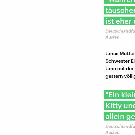
täuschen
ist eher
Deutschlandfu
Austen
Janes Mutter
Schwester Eli
Jane mit der 
gestern völl
"Ein kle
Kitty un
allein g
Deutschlandfu
Austen