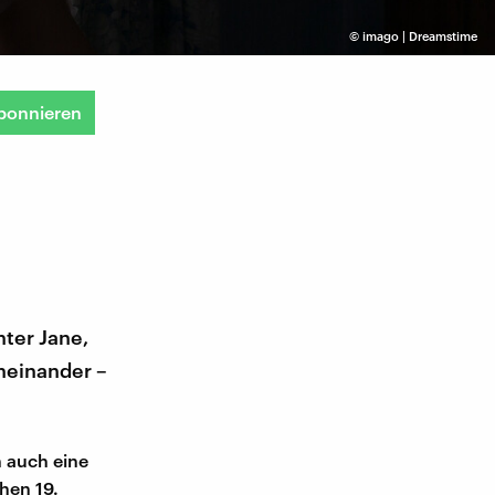
©
imago | Dreamstime
bonnieren
hter Jane,
heinander –
n auch eine
hen 19.