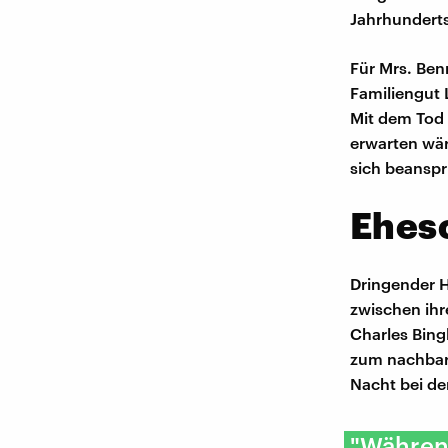
Jahrhunderts
Für Mrs. Ben
Familiengut 
Mit dem Tod 
erwarten wär
sich beanspr
Ehes
Dringender H
zwischen ihr
Charles Bingl
zum nachbars
Nacht bei de
"Während