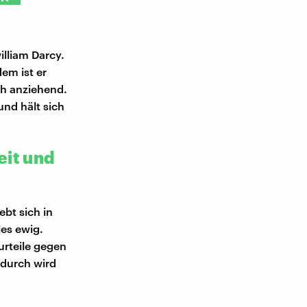
lliam Darcy.
em ist er
ich anziehend.
nd hält sich
eit und
bt sich in
les ewig.
urteile gegen
adurch wird