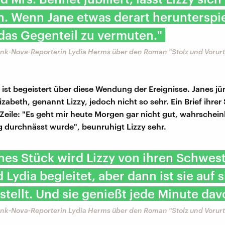
. Wenn Jane etwas derart herunterspie
 das Gegenteil zu vermuten."
nk-Nova-Reporterin Lydia Herms über den Roman "Stolz und Vorurte
 ist begeistert über diese Wendung der Ereignisse. Janes j
zabeth, genannt Lizzy, jedoch nicht so sehr. Ein Brief ihre
Zeile: "Es geht mir heute Morgen gar nicht gut, wahrscheinl
ig durchnässt wurde", beunruhigt Lizzy sehr.
ines Stück wird Lizzy von ihren Schwes
d Lydia begleitet, aber dann ist sie auf 
estellt. Und sie genießt jede Minute dav
nk-Nova-Reporterin Lydia Herms über den Roman "Stolz und Vorurte