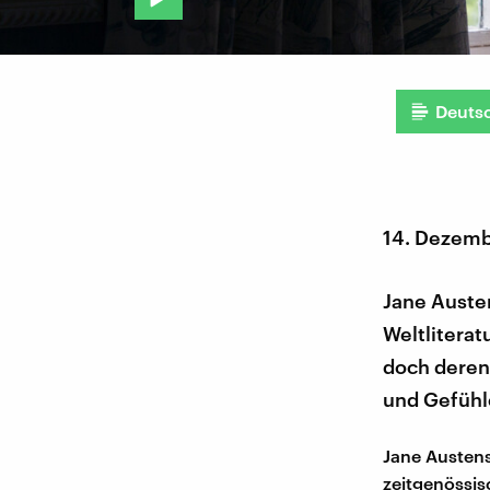
Deuts
14. Dezem
Jane Austen
Weltliterat
doch deren
und Gefühle
Jane Austens
zeitgenössis