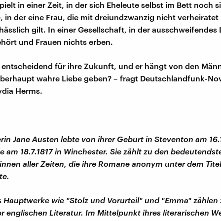
elt in einer Zeit, in der sich Eheleute selbst im Bett noch s
 in der eine Frau, die mit dreiundzwanzig nicht verheiratet is
hässlich gilt. In einer Gesellschaft, in der ausschweifendes
hört und Frauen nichts erben.
t entscheidend für ihre Zukunft, und er hängt von den Män
überhaupt wahre Liebe geben? – fragt Deutschlandfunk-No
ydia Herms.
rin Jane Austen lebte von ihrer Geburt in Steventon am 16.
e am 18.7.1817 in Winchester. Sie zählt zu den bedeutendst
erinnen aller Zeiten, die ihre Romane anonym unter dem Tite
te.
 Hauptwerke wie "Stolz und Vorurteil" und "Emma" zählen
r englischen Literatur. Im Mittelpunkt ihres literarischen W