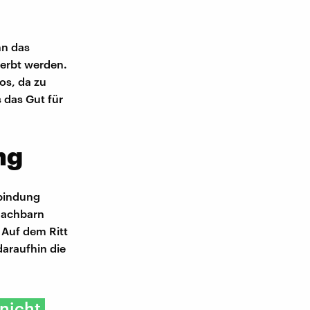
nn das
rerbt werden.
os, da zu
 das Gut für
ng
rbindung
Nachbarn
. Auf dem Ritt
araufhin die
 nicht