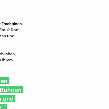
r Erscheinen,
 Frau? Dort
chen und
eblieben,
n ihrem
ten
f Bühnen
n und
n."