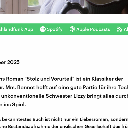
chlandfunk App
Spotify
Apple Podcasts
A
ber 2025
s Roman "Stolz und Vorurteil" ist ein Klassiker der
ur. Mrs. Bennet hofft auf eine gute Partie für ihre Toc
 unkonventionelle Schwester Lizzy bringt alles durc
 ins Spiel.
 bekanntestes Buch ist nicht nur ein Liebesroman, sonder
che Bestandsaufnahme der englischen Gesellschaft des frü