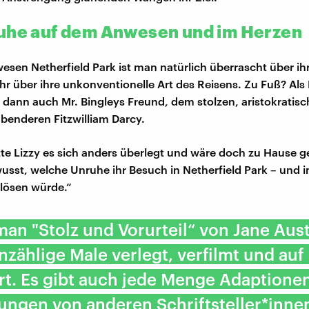
uhe auf dem Anwesen und im Herzen
sen Netherfield Park ist man natürlich überrascht über ih
hr über ihre unkonventionelle Art des Reisens. Zu Fuß? Als
 dann auch Mr. Bingleys Freund, dem stolzen, aristokratis
enderen Fitzwilliam Darcy.
ätte Lizzy es sich anders überlegt und wäre doch zu Hause g
wusst, welche Unruhe ihr Besuch in Netherfield Park – und i
lösen würde.“
an "Stolz und Vorurteil“ von Jane Aus
zählige Male verlegt, verfilmt und au
rt. Es gibt auch jede Menge Adaptione
ungen von anderen Schriftsteller*inne