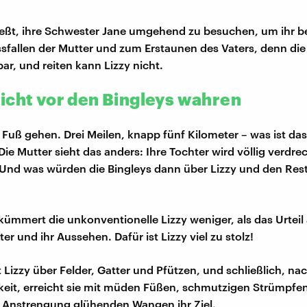
ießt, ihre Schwester Jane umgehend zu besuchen, um ihr b
sfallen der Mutter und zum Erstaunen des Vaters, denn die
ar, und reiten kann Lizzy nicht.
icht vor den Bingleys wahren
 Fuß gehen. Drei Meilen, knapp fünf Kilometer – was ist da
 Die Mutter sieht das anders: Ihre Tochter wird völlig verdre
d was würden die Bingleys dann über Lizzy und den Rest 
kümmert die unkonventionelle Lizzy weniger, als das Urteil
er und ihr Aussehen. Dafür ist Lizzy viel zu stolz!
 Lizzy über Felder, Gatter und Pfützen, und schließlich, nac
keit, erreicht sie mit müden Füßen, schmutzigen Strümpfe
r Anstrengung glühenden Wangen ihr Ziel.