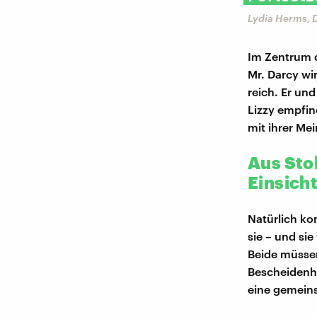
Lydia Herms, 
Im Zentrum d
Mr. Darcy wi
reich. Er und
Lizzy empfin
mit ihrer Me
Aus Sto
Einsich
Natürlich ko
sie – und sie
Beide müssen
Bescheidenhe
eine gemein