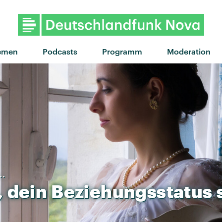
emen
Podcasts
Programm
Moderation
..
,
dein
Beziehungsstatus