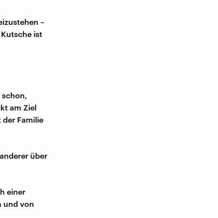
eizustehen –
 Kutsche ist
s schon,
ckt am Ziel
der Familie
 anderer über
h einer
n und von