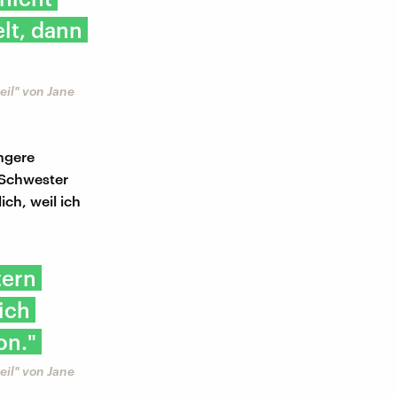
lt, dann
il" von Jane
üngere
r Schwester
ich, weil ich
tern
sich
on."
il" von Jane