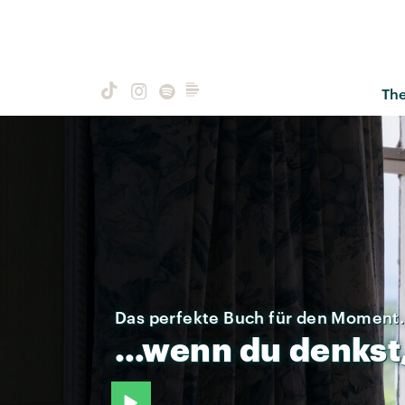
Th
Das perfekte Buch für den Moment.
…wenn
du
denkst