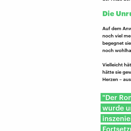
Die Unr
Auf dem Anwe
noch viel me
begegnet sie
noch wohlhab
Vielleicht h
hätte sie ge
Herzen – aus
"Der Rom
wurde un
inszenie
Fortsetz