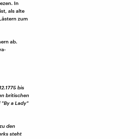
iezen. In
t, als alte
 Lästern zum
nern ab.
va-
12.1775 bis
en britischen
l "By a Lady"
 zu den
erks steht