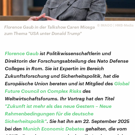
©
IMAGO | HMB-Media
Florence Gaub in der Talkshow Caren Miosga
zum Thema "USA unter Donald Trump"
Florence Gaub
ist Politikwissenschaftlerin und
Direktorin der Forschungsabteilung des Nato Defense
Colleges in Rom. Sie ist Expertin im Bereich
Zukunftsforschung und Sicherheitspolitik, hat die
Europäische Union beraten und ist Mitglied des
Global
Future Council on Complex Risks
des
Weltwirtschaftsforums. Ihr Vortrag hat den Titel
"Zukunft ist mehr als das neue Gestern – Neue
Rahmenbedingungen für die deutsche
Sicherheitspolitik"
. Sie hat ihn am 22. September 2025
bei den
Munich Economic Debates
gehalten, die vom