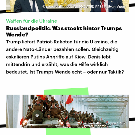
©
picture alliance / ASSOCIATED PRESS | Evan Vucci
Waffen für die Ukraine
Russlandpolitik: Was steckt hinter Trumps
Wende?
Trump liefert Patriot-Raketen für die Ukraine, die
andere Nato-Länder bezahlen sollen. Gleichzeitig
eskalieren Putins Angriffe auf Kiew. Denis lebt
mittendrin und erzählt, was die Hilfe wirklich
bedeutet. Ist Trumps Wende echt – oder nur Taktik?
©
picture-alliance / dpa | AFP