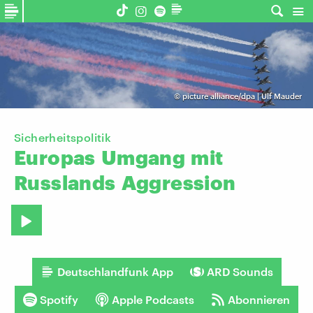
©
picture alliance/dpa | Ulf Mauder
Sicherheitspolitik
Europas
Umgang
mit
Russlands
Aggression
Deutschlandfunk App
ARD Sounds
Spotify
Apple Podcasts
Abonnieren