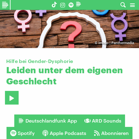
©
imago | Panthermedia
Hilfe bei Gender-Dysphorie
Leiden
unter
dem
eigenen
Geschlecht
Deutschlandfunk App
ARD Sounds
Spotify
Apple Podcasts
Abonnieren