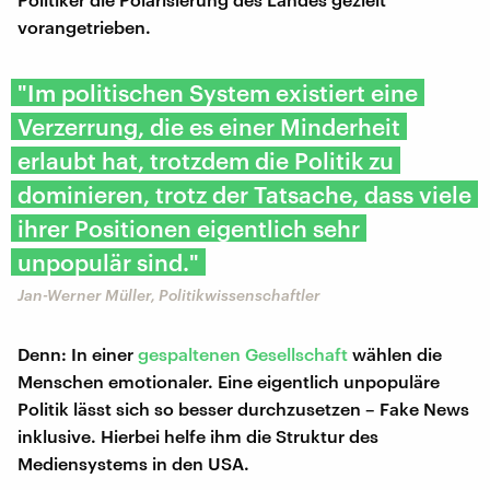
vorangetrieben.
"Im politischen System existiert eine
Verzerrung, die es einer Minderheit
erlaubt hat, trotzdem die Politik zu
dominieren, trotz der Tatsache, dass viele
ihrer Positionen eigentlich sehr
unpopulär sind."
Jan-Werner Müller, Politikwissenschaftler
Denn: In einer
gespaltenen Gesellschaft
wählen die
Menschen emotionaler. Eine eigentlich unpopuläre
Politik lässt sich so besser durchzusetzen – Fake News
inklusive. Hierbei helfe ihm die Struktur des
Mediensystems in den USA.