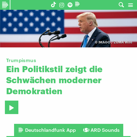
©
IMAGO / ZUMA Wire
Trumpismus
Ein
Politikstil
zeigt
die
Schwächen
moderner
Demokratien
Deutschlandfunk App
ARD Sounds