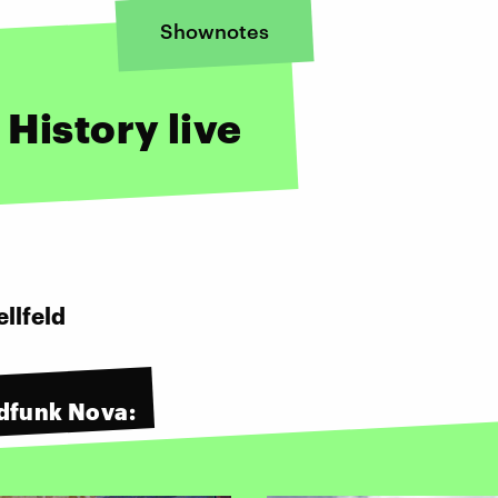
Shownotes
History live
llfeld
dfunk Nova: