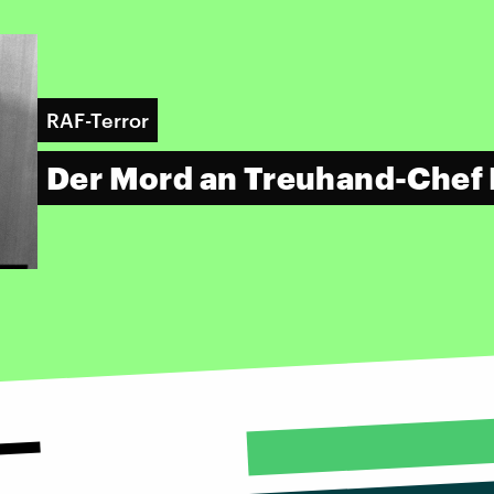
RAF-Terror
Der Mord an Treuhand-Chef 