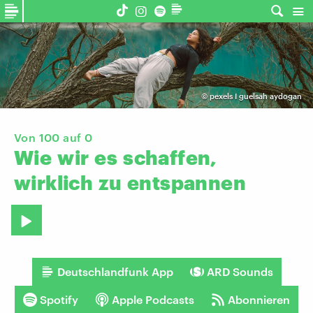
©
pexels I guelsah aydogan
Von 100 auf 0
Wie
wir
es
schaffen,
wirklich
zu
entspannen
Deutschlandfunk App
ARD Sounds
Spotify
Apple Podcasts
Abonnieren