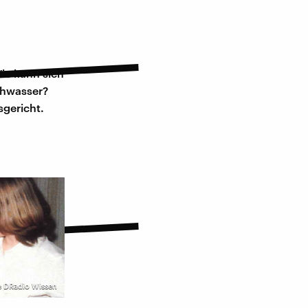
ie kann sich
chwasser?
gericht.
ge DRadio Wissen