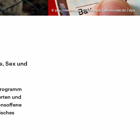
©
jala | Herzschlag | TimToppik | photocase.de | dpa
e, Sex und
oprogramm
erten und
onsoffene
isches