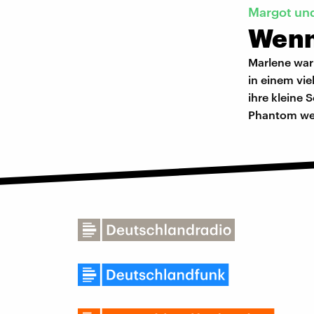
Margot un
Wenn
Marlene war 
in einem vie
ihre kleine 
Phantom wei