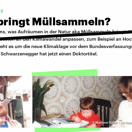
tz
bringt Müllsammeln?
uns, was Aufräumen in der Natur aka Müllsammeln bringt. W
 besten an den Klimawandel anpassen, zum Beispiel an Ho
ht es um die neue Klimaklage vor dem Bundesverfassungs
Schwarzenegger hat jetzt einen Doktortitel.
©
Marlene Halser I Colla