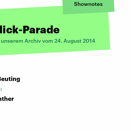
Shownotes
lick-Parade
s unserem Archiv vom 24. August 2014
Beuting
n:
nther