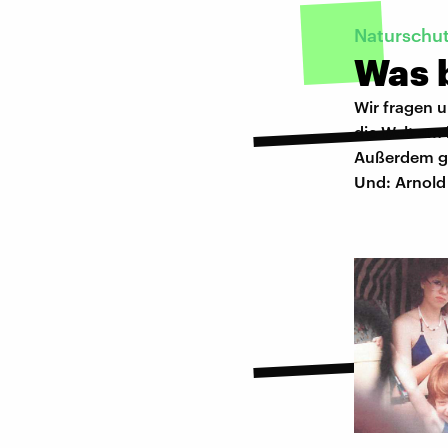
Naturschu
Was 
Wir fragen 
die Welt am
Außerdem ge
Und: Arnold 