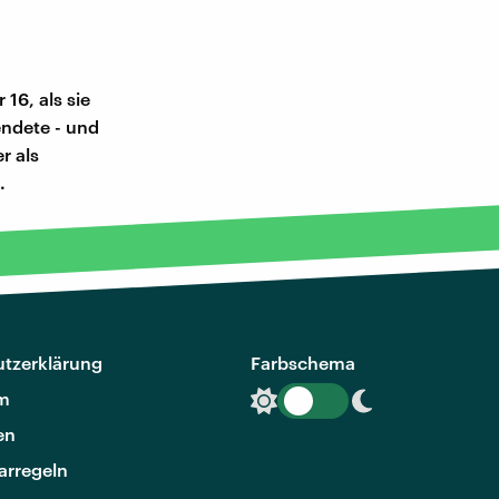
16, als sie
endete - und
r als
.
tzerklärung
Farbschema
m
en
rregeln