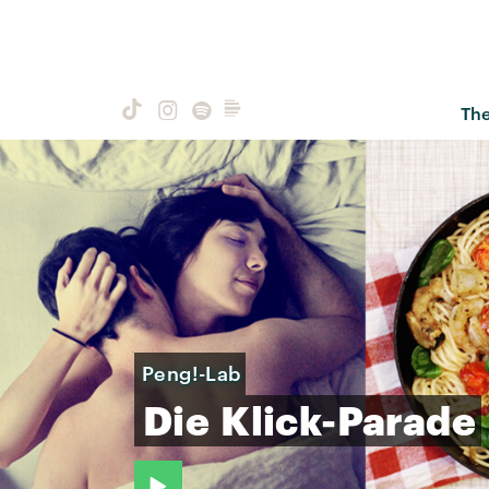
Th
Peng!-Lab
Die
Klick-Parade