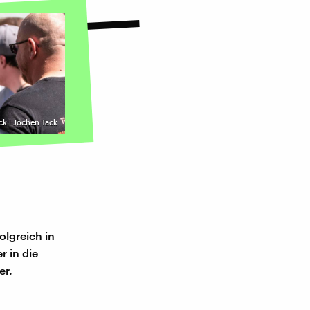
ack | Jochen Tack
n
olgreich in
r in die
er.