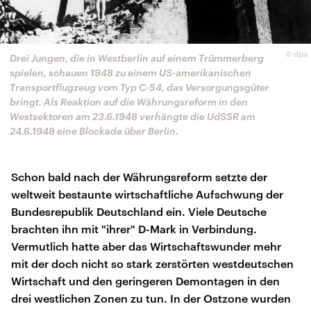
©
dpa
Drei Jungen, die in Westberlin auf einem Trümmerberg
spielen, schauen 1948 zu einem US-amerikanischen
Transportflugzeug vom Typ C-54, das Versorgungsgüter
bringt. Als Reaktion auf die Währungsreform in den
Westsektoren am 23.6.1948 verhängte die UdSSR am
24.6.1948 eine Blockade über Berlin.
Schon bald nach der Währungsreform setzte der
weltweit bestaunte wirtschaftliche Aufschwung der
Bundesrepublik Deutschland ein. Viele Deutsche
brachten ihn mit "ihrer" D-Mark in Verbindung.
Vermutlich hatte aber das Wirtschaftswunder mehr
mit der doch nicht so stark zerstörten westdeutschen
Wirtschaft und den geringeren Demontagen in den
drei westlichen Zonen zu tun. In der Ostzone wurden