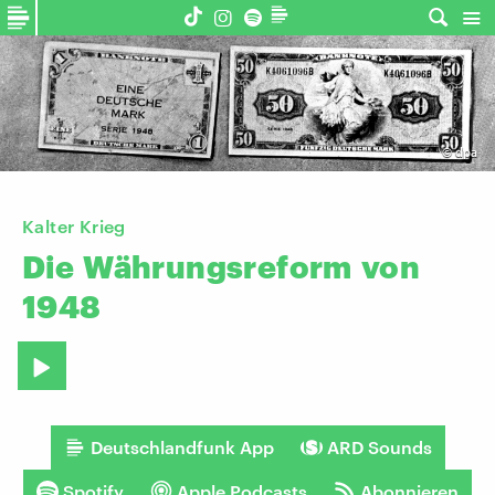
©
dpa
Kalter Krieg
Die
Währungsreform
von
1948
Deutschlandfunk App
ARD Sounds
Spotify
Apple Podcasts
Abonnieren