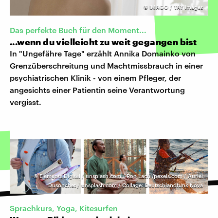
©
IMAGO / YAY Images
Das perfekte Buch für den Moment...
...wenn du vielleicht zu weit gegangen bist
In "Ungefähre Tage" erzählt Annika Domainko von
Grenzüberschreitung und Machtmissbrauch in einer
psychiatrischen Klinik - von einem Pfleger, der
angesichts einer Patientin seine Verantwortung
vergisst.
©
Elements Digital / unsplash.com / Ron Lach /pexels.com / Auriel
Dusonchet / unsplash.com / Collage: Deutschlandfunk Nova
Sprachkurs, Yoga, Kitesurfen