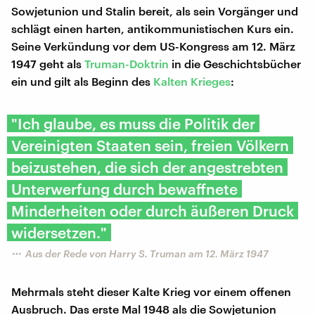
Sowjetunion und Stalin bereit, als sein Vorgänger und
schlägt einen harten, antikommunistischen Kurs ein.
Seine Verkündung vor dem US-Kongress am 12. März
1947 geht als
Truman-Doktrin
in die Geschichtsbücher
ein und gilt als Beginn des
Kalten Krieges
:
"Ich glaube, es muss die Politik der
Vereinigten Staaten sein, freien Völkern
beizustehen, die sich der angestrebten
Unterwerfung durch bewaffnete
Minderheiten oder durch äußeren Druck
widersetzen."
Aus der Rede von Harry S. Truman am 12. März 1947
Mehrmals steht dieser Kalte Krieg vor einem offenen
Ausbruch. Das erste Mal 1948 als die Sowjetunion