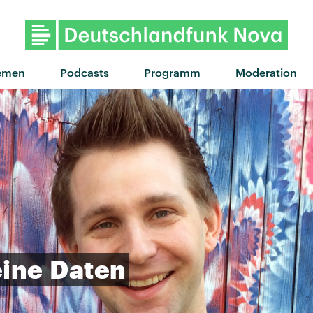
"Turnstile" von Dermot Kenn
emen
Podcasts
Programm
Moderation
ine
Daten