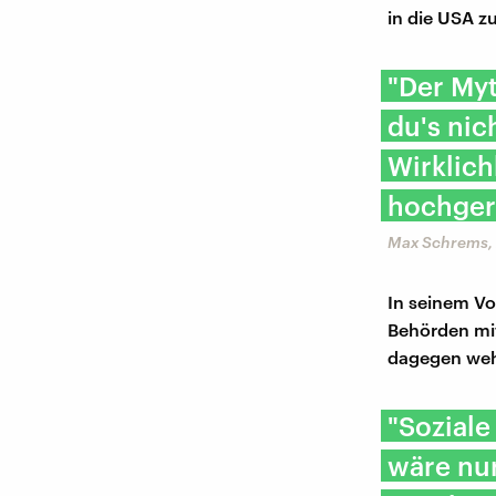
in die USA z
"Der Myt
du's nich
Wirklich
hochger
Max Schrems, 
In seinem Vo
Behörden mit
dagegen weh
"Soziale
wäre nur