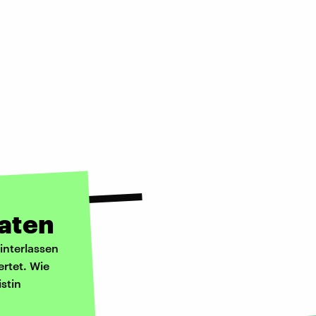
aten
interlassen
ertet. Wie
stin