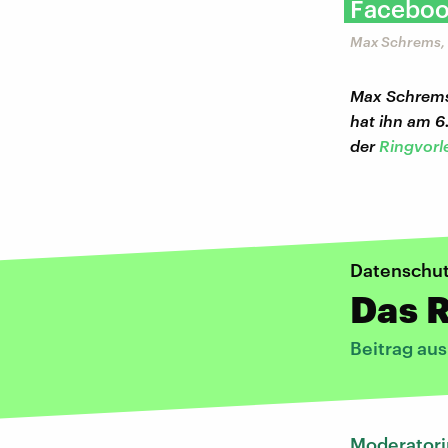
Facebook
Max Schrems, 
Max Schrems 
hat ihn am 6
der
Ringvorl
Datenschut
Das R
Beitrag au
Moderatori