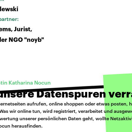
alewski
artner:
ms, Jurist,
der NGO "noyb"
stin Katharina Nocun
unsere Datenspuren verr
ernetseiten aufrufen, online shoppen oder etwas posten, h
Was wir online tun, wird registriert, verarbeitet und ausgew
wertung unserer persönlichen Daten geht, wollte Netzaktivi
ocun herausfinden.