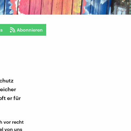
©
dpa
ts
Abonnieren
schutz
reicher
t er für
h vor recht
el von uns