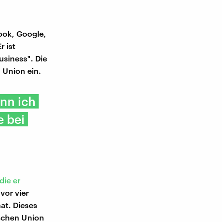
ook, Google,
r ist
usiness". Die
 Union ein.
nn ich
e bei
die er
vor vier
at. Dieses
schen Union