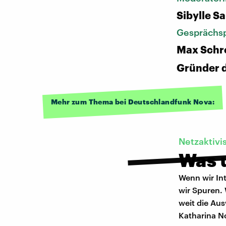
Sibylle S
Gesprächsp
Max Schre
Gründer 
Mehr zum Thema bei Deutschlandfunk Nova:
Netzaktivi
Was 
Wenn wir Int
wir Spuren. 
weit die Aus
Katharina N