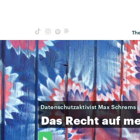
Th
Datenschutzaktivist Max Schrems
Das
Recht
auf
me