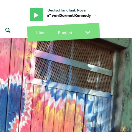
Deutschlandfunk Nova
edy · "Turnstile" von Dermot Kennedy · "Turnstile" von Dermot Ke
Live
Playlist