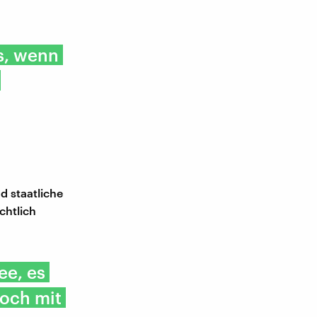
s, wenn
d staatliche
chtlich
ee, es
noch mit