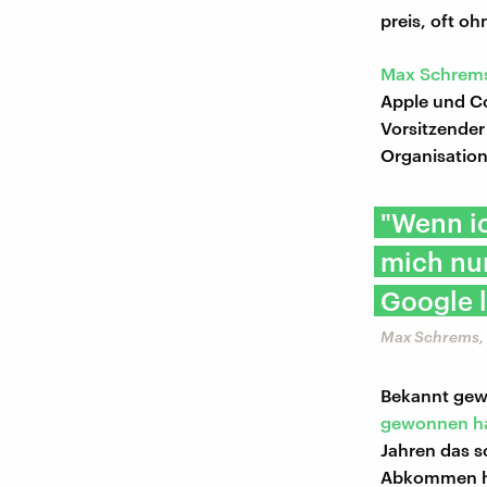
preis, oft oh
Max Schrem
Apple und Co
Vorsitzender
Organisation
"Wenn ic
mich nu
Google l
Max Schrems, 
Bekannt gew
gewonnen h
Jahren das s
Abkommen ha