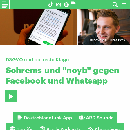
©
noyb.eu | Lukas Beck
DSGVO und die erste Klage
Schrems
und
"noyb"
gegen
Facebook
und
Whatsapp
Deutschlandfunk App
ARD Sounds
Spotify
Apple Podcasts
Abonnieren