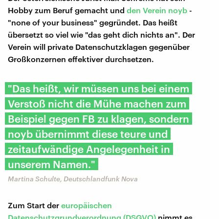
Hobby zum Beruf gemacht und
den Verein noyb
-
"none of your business" gegründet. Das heißt
übersetzt so viel wie "das geht dich nichts an". Der
Verein will private Datenschutzklagen gegenüber
Großkonzernen effektiver durchsetzen.
"Das heißt, wir müssen uns bei einem
Verstoß nicht die Mühe machen zum
Beispiel gegen FB zu klagen, sondern
noyb übernimmt diese teure und
zeitaufwändige Angelegenheit in
unserem Namen."
Martina Schulte, Deutschlandfunk Nova
Zum Start der
europäischen
Datenschutzgrundverordnung (DSGVO)
nimmt es