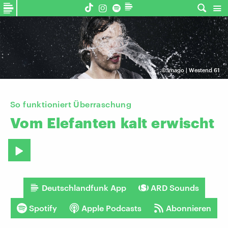
©
imago | Westend 61
So funktioniert Überraschung
Vom
Elefanten
kalt
erwischt
Deutschlandfunk App
ARD Sounds
Spotify
Apple Podcasts
Abonnieren