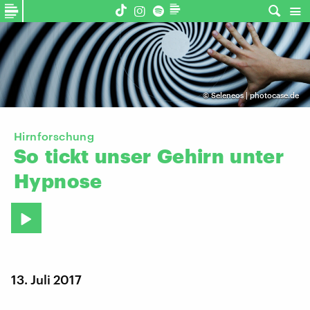
©
Seleneos | photocase.de
Hirnforschung
So
tickt
unser
Gehirn
unter
Hypnose
13. Juli 2017