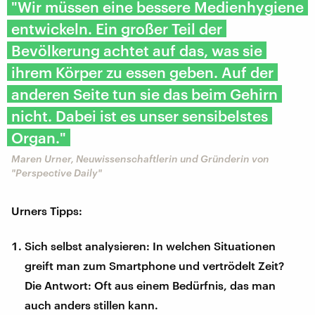
"Wir müssen eine bessere Medienhygiene
entwickeln. Ein großer Teil der
Bevölkerung achtet auf das, was sie
ihrem Körper zu essen geben. Auf der
anderen Seite tun sie das beim Gehirn
nicht. Dabei ist es unser sensibelstes
Organ."
Maren Urner, Neuwissenschaftlerin und Gründerin von
"Perspective Daily"
Urners Tipps:
Sich selbst analysieren: In welchen Situationen
greift man zum Smartphone und vertrödelt Zeit?
Die Antwort: Oft aus einem Bedürfnis, das man
auch anders stillen kann.