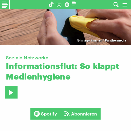
©
imago images / Panthermedia
Soziale Netzwerke
Informationsflut:
So
klappt
Medienhygiene
Spotify
Abonnieren