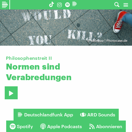
©
kallejipp | Photocase.de
Philosophenstreit II
Normen
sind
Verabredungen
Deutschlandfunk App
ARD Sounds
Spotify
Apple Podcasts
Abonnieren