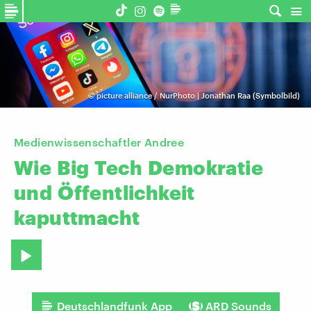
©
picture alliance / NurPhoto | Jonathan Raa (Symbolbild)
Medienwissenschaftler Andree
Wie
Big
Tech
Demokratie
und
Öffentlichkeit
kaputtmacht
Deutschlandfunk App
ARD Sounds