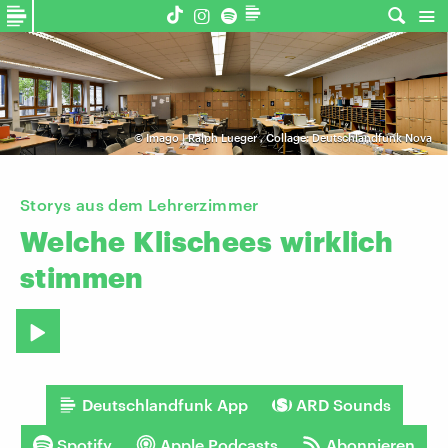
©
Imago | Ralph Lueger
,
Collage: Deutschlandfunk Nova
Storys aus dem Lehrerzimmer
Welche
Klischees
wirklich
stimmen
Deutschlandfunk App
ARD Sounds
Spotify
Apple Podcasts
Abonnieren