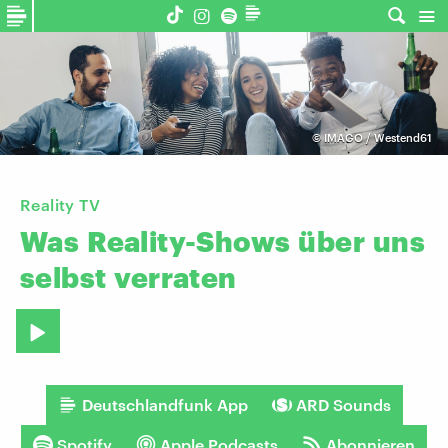
©
IMAGO / Westend61
Reality TV
Was
Reality-Shows
über
uns
selbst
verraten
Deutschlandfunk App
ARD Sounds
Spotify
Apple Podcasts
Abonnieren