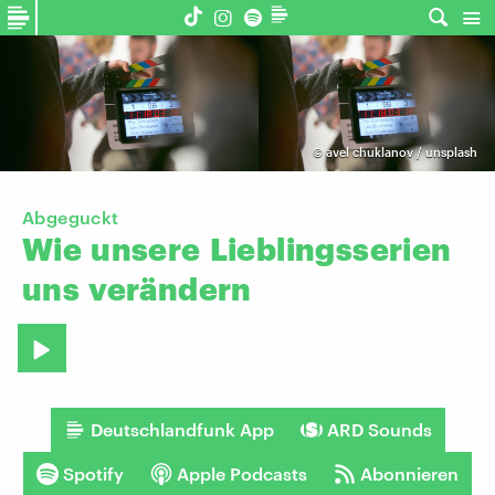
©
avel chuklanov / unsplash
Abgeguckt
Wie
unsere
Lieblingsserien
uns
verändern
Deutschlandfunk App
ARD Sounds
Spotify
Apple Podcasts
Abonnieren