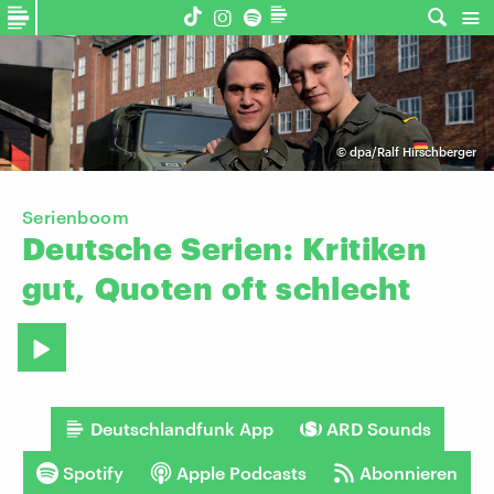
©
dpa/Ralf Hirschberger
Serienboom
Deutsche
Serien:
Kritiken
gut,
Quoten
oft
schlecht
Deutschlandfunk App
ARD Sounds
Spotify
Apple Podcasts
Abonnieren