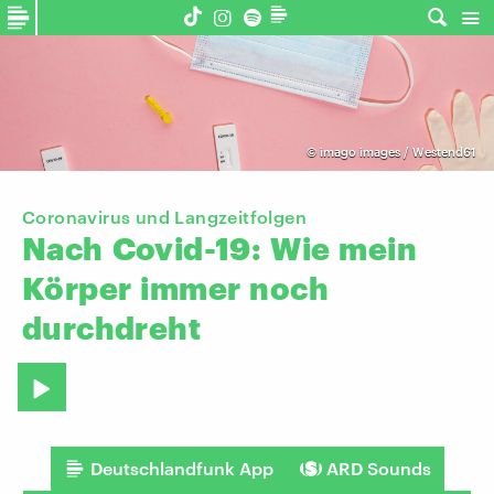
©
imago images / Westend61
Coronavirus und Langzeitfolgen
Nach
Covid-19:
Wie
mein
Körper
immer
noch
durchdreht
Deutschlandfunk App
ARD Sounds