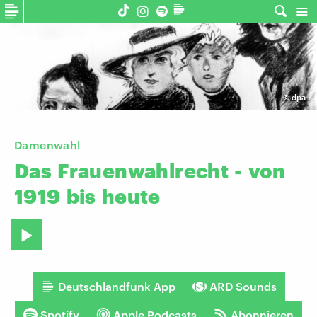
©
dpa
Damenwahl
Das
Frauenwahlrecht
-
von
1919
bis
heute
Deutschlandfunk App
ARD Sounds
Spotify
Apple Podcasts
Abonnieren