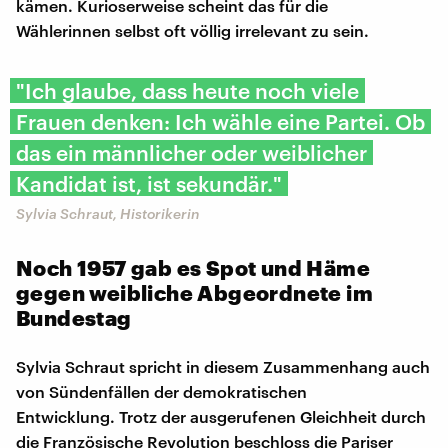
kämen. Kurioserweise scheint das für die
Wählerinnen selbst oft völlig irrelevant zu sein.
"Ich glaube, dass heute noch viele
Frauen denken: Ich wähle eine Partei. Ob
das ein männlicher oder weiblicher
Kandidat ist, ist sekundär."
Sylvia Schraut, Historikerin
Noch 1957 gab es Spot und Häme
gegen weibliche Abgeordnete im
Bundestag
Sylvia Schraut spricht in diesem Zusammenhang auch
von Sündenfällen der demokratischen
Entwicklung. Trotz der ausgerufenen Gleichheit durch
die Französische Revolution beschloss die Pariser