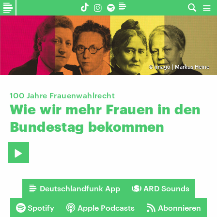
©
imago | Markus Heine
100 Jahre Frauenwahlrecht
Wie
wir
mehr
Frauen
in
den
Bundestag
bekommen
Deutschlandfunk App
ARD Sounds
Spotify
Apple Podcasts
Abonnieren