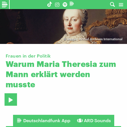
©
Imago | United Archives International
Frauen in der Politik
Warum
Maria
Theresia
zum
Mann
erklärt
werden
musste
Deutschlandfunk App
ARD Sounds