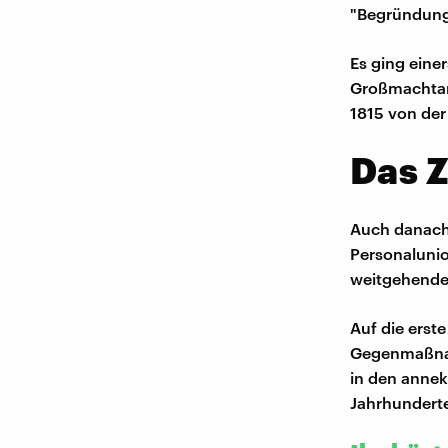
"Begründunge
Es ging eine
Großmachtan
1815 von der
Das 
Auch danach 
Personalunio
weitgehende
Auf die erst
Gegenmaßnah
in den anne
Jahrhunderte