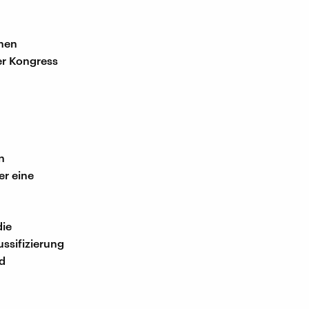
enen
er Kongress
n
er eine
die
ssifizierung
d