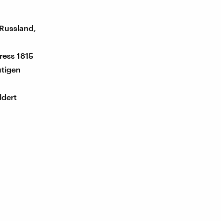
Russland,
ress 1815
utigen
ldert