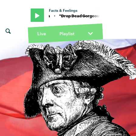
Facts & Feelings
Princess Nokia · "Drop Dead Gorgeous" von Princess Nokia · "Drop
Live
Playlist