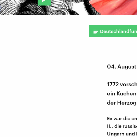
Deutschlandfu
04. August
1772 versch
ein Kuchen
der Herzog
Es war die er
II., die rus
Ungarn und B