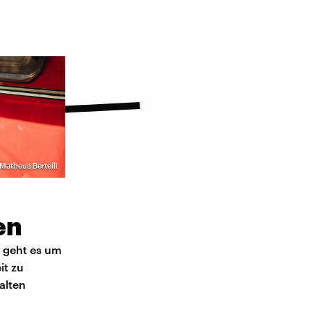
 Matheus Bertelli
en
n geht es um
it zu
alten