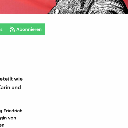
©
Collage Deutschlandfunk Nova | imago
ts
Abonnieren
eteilt wie
Zarin und
g Friedrich
igin von
hen