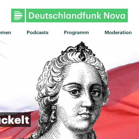
"Drop Dead Gorgeous" von 
emen
Podcasts
Programm
Moderation
ückelt