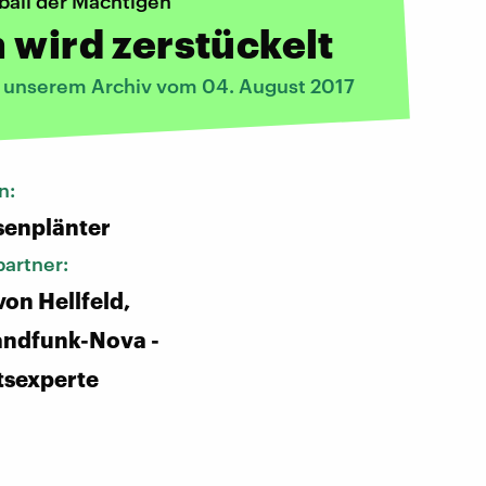
lball der Mächtigen
 wird zerstückelt
s unserem Archiv vom 04. August 2017
n:
senplänter
artner:
von Hellfeld,
andfunk-Nova -
tsexperte