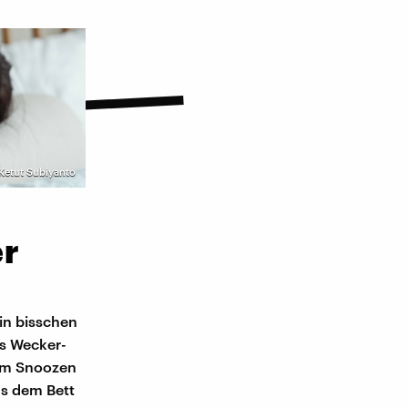
 Ketut Subiyanto
er
in bisschen
as Wecker-
zum Snoozen
us dem Bett