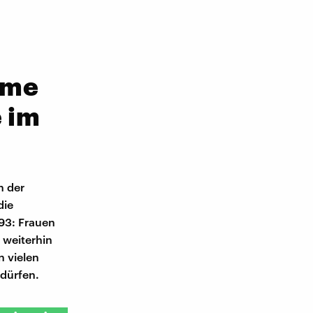
äme
 im
n der
die
93: Frauen
 weiterhin
n vielen
 dürfen.