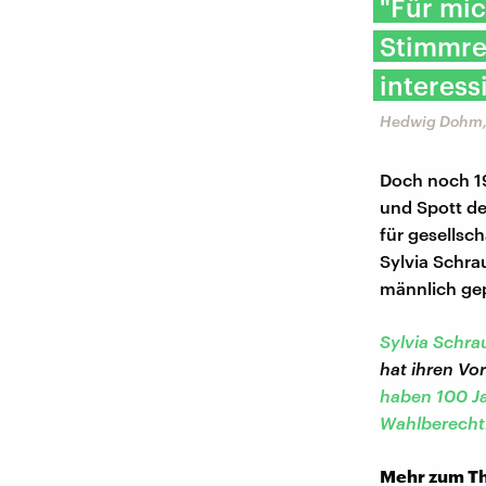
"Für mic
Stimmrec
interess
Hedwig Dohm, 
Doch noch 19
und Spott d
für gesellsc
Sylvia Schrau
männlich gep
Sylvia Schra
hat ihren Vo
haben 100 Ja
Wahlberechti
Mehr zum T