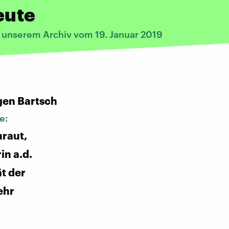
eute
s unserem Archiv vom 19. Januar 2019
:
gen Bartsch
e:
hraut,
in a.d.
ät der
ehr