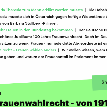
ia Theresia zum Mann erklärt werden musste
| Die Habsb
esia musste sich in Österreich gegen heftige Widerstände
g von Barbara Stollberg-Rilinger.
ehr Frauen in den Bundestag bekommen
| Der Deutsche B
n schönes Jubiläum: 100 Jahre Frauenwahlrecht. Doch im De
sitzen zu wenig Frauen - nur jede dritte Abgeordnete ist ei
lrecht – Frauen wählen anders
| Wir wollen wissen, wem 
me geben und warum der Frauenanteil im Parlament immer
Sh
l
rauenwahlrecht - von 19