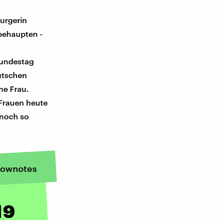
urgerin
 behaupten -
undestag
utschen
ne Frau.
Frauen heute
 noch so
ownotes
19