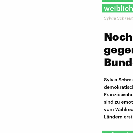
weiblich
Sylvia Schraut
Noch
gege
Bund
Sylvia Schr
demokratisch
Französische
sind zu emot
vom Wahlrech
Ländern erst