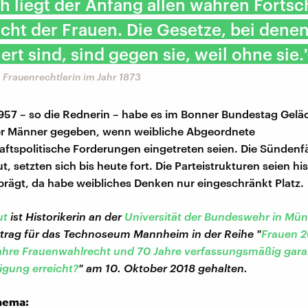
h liegt der Anfang allen wahren Fortsch
ht der Frauen. Die Gesetze, bei denen
iert sind, sind gegen sie, weil ohne sie.
Frauenrechtlerin im Jahr 1873
57 – so die Rednerin – habe es im Bonner Bundestag Gelä
er Männer gegeben, wenn weibliche Abgeordnete
haftspolitische Forderungen eingetreten seien. Die Sündenfä
t, setzten sich bis heute fort. Die Parteistrukturen seien hi
rägt, da habe weibliches Denken nur eingeschränkt Platz
ut
ist Historikerin an der
Universität der Bundeswehr in Mü
rtrag für das Technoseum Mannheim in der Reihe "
Frauen 2
hre Frauenwahlrecht und 70 Jahre verfassungsmäßig gara
gung erreicht?
" am 10. Oktober 2018 gehalten.
hema: