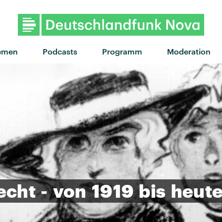
"Für dich da" von Trettmann f
emen
Podcasts
Programm
Moderation
echt
-
von
1919
bis
heut