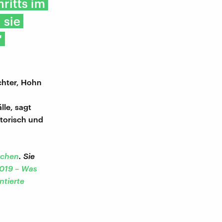
ritts im
 sie
"
chter, Hohn
lle, sagt
storisch und
.
nchen
. Sie
019 – Was
ntierte