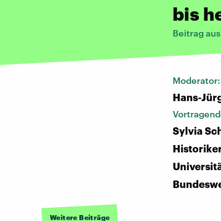
bis h
Beitrag au
Moderator
Hans-Jür
Vortragend
Sylvia Sc
Historiker
Universit
Bundesw
Weitere Beiträge