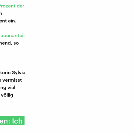
rozent der
n
ent ein.
rauenanteil
chend, so
kerin Sylvia
e vermisst
ng viel
völlig
en: Ich