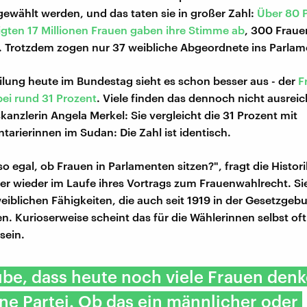
ewählt werden, und das taten sie in großer Zahl:
Über 80 P
gten 17 Millionen Frauen gaben ihre Stimme ab
, 300 Fraue
. Trotzdem zogen nur 37 weibliche Abgeordnete ins Parlam
eilung heute im Bundestag sieht es schon besser aus - der
F
 bei rund 31 Prozent
. Viele finden das dennoch nicht ausrei
anzlerin Angela Merkel: Sie vergleicht die 31 Prozent mit
tarierinnen im Sudan: Die Zahl ist identisch.
so egal, ob Frauen in Parlamenten sitzen?", fragt die Histori
r wieder im Laufe ihres Vortrags zum Frauenwahlrecht. Si
weiblichen Fähigkeiten, die auch seit 1919 in der Gesetzgebu
n. Kurioserweise scheint das für die Wählerinnen selbst oft 
 sein.
ube, dass heute noch viele Frauen denk
ne Partei. Ob das ein männlicher oder