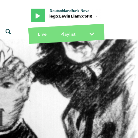
Deutschlandfunk Nova
eat. KitschKrieg x Levin Liam x SFR · "Für dich da" von Trettmann fea
Live
Playlist
e