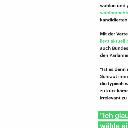
wählen und g
wahlberechti
kandidierten
Mit der Vert
liegt aktuell
auch Bundesk
den Parlamen
"Ist es denn 
Schraut imme
die typisch 
zu kurz käme
irrelevant zu
"Ich gla
wähle ei