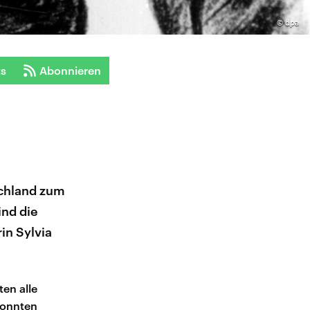
©
dpa
ts
Abonnieren
schland zum
ind die
in Sylvia
en alle
konnten