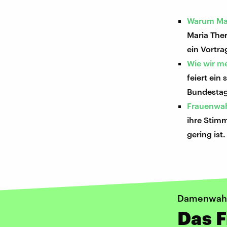
Warum Mar
Maria Ther
ein Vortra
Wie wir m
feiert ei
Bundestag 
Frauenwah
ihre Stim
gering ist.
Damenwah
Das F