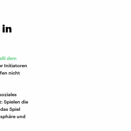
 in
elli dem
er Initiatoren
fen nicht
soziales
: Spielen die
das Spiel
atsphäre und