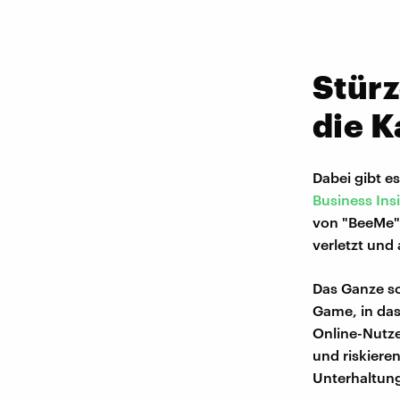
Stürz
die K
Dabei gibt e
Business Ins
von "BeeMe".
verletzt und
Das Ganze so
Game, in das
Online-Nutze
und riskiere
Unterhaltung