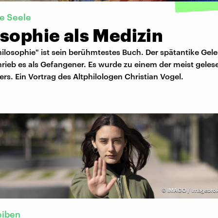
ie Seele
sophie als Medizin
hilosophie" ist sein berühmtestes Buch. Der spätantike Gele
hrieb es als Gefangener. Es wurde zu einem der meist gele
ters. Ein Vortrag des Altphilologen Christian Vogel.
©
IMAGO / imagebrok
eiben