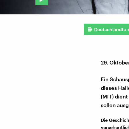
Deutschlandfu
29. Oktobe
Ein Schausp
dieses Hal
(MIT) dient
sollen aus
Die Geschich
versehentlic