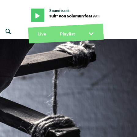
Soundtrack
tna · "Tuk Tuk" von Solomun feat Ätna · "Tuk Tuk" von Solomun fea
Live
Playlist