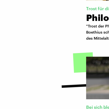
Trost für d
Philo
"Trost der P
Boethius sc
des Mittelal
Bei sich bl