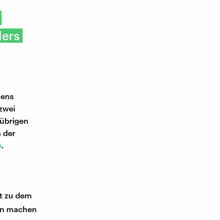
lers
gens
zwei
 übrigen
s der
e
.
t zu dem
hen machen