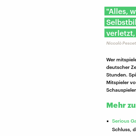
"Alles, 
Selbstbi
verletzt,
Niccolò Pescet
Wer mitspiel
deutscher Ze
Stunden. Spi
Mitspieler v
Schauspieler
Mehr z
Serious Ga
Schluss, 