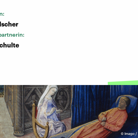
n:
lscher
artnerin:
chulte
©
Imago /