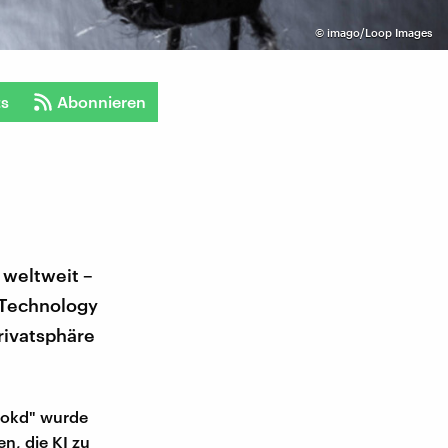
©
imago/Loop Images
ts
Abonnieren
 weltweit –
 Technology
rivatsphäre
Zookd" wurde
n, die KI zu