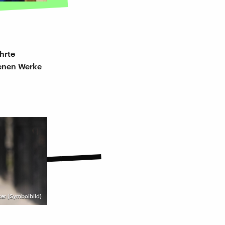
hrte
senen Werke
er (Symbolbild)