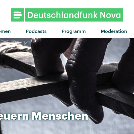
"Tuk Tuk" von Solomun feat Ä
emen
Podcasts
Programm
Moderation
euern
Menschen