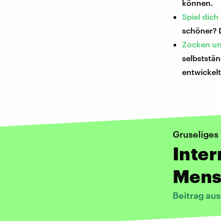
können.
Spiel dich
schöner? 
Zocken un
selbststä
entwickel
Gruseliges
Inter
Mens
Beitrag au