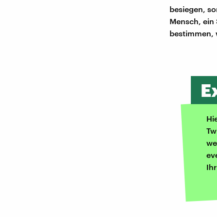
besiegen, so
Mensch, ein 
bestimmen, w
E
Hi
Tw
we
ev
Ih