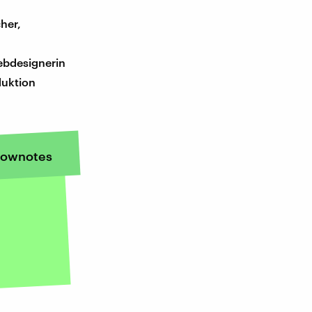
her,
ebdesignerin
duktion
ownotes