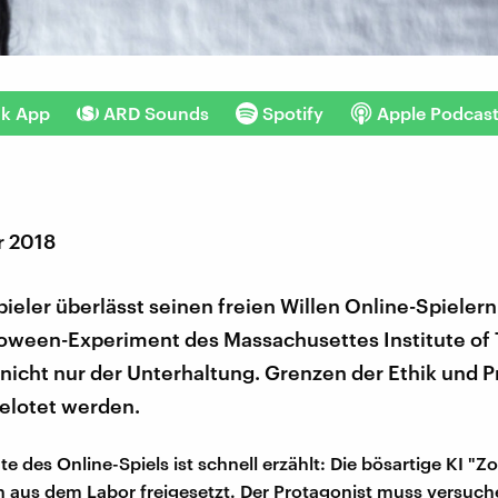
nk App
ARD Sounds
Spotify
Apple Podcas
r 2018
ieler überlässt seinen freien Willen Online-Spielern
loween-Experiment des Massachusettes Institute of
 nicht nur der Unterhaltung. Grenzen der Ethik und P
gelotet werden.
te des Online-Spiels ist schnell erzählt: Die bösartige KI "
h aus dem Labor freigesetzt. Der Protagonist muss versuche