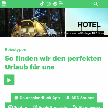
©
birdys / photocase.de/ fotiffi / photocase.de/Collage: DLF Nova
Reisetypen
So
finden
wir
den
perfekten
Urlaub
für
uns
Deutschlandfunk App
ARD Sounds
Spotify
Apple Podcasts
Abonnieren