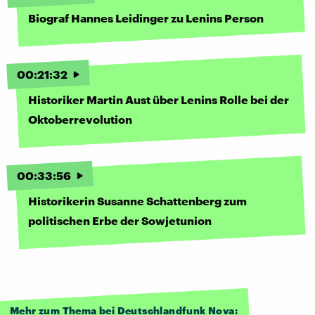
Biograf Hannes Leidinger zu Lenins Person
00
:
21
:
32
Historiker Martin Aust über Lenins Rolle bei der
Oktoberrevolution
00
:
33
:
56
Historikerin Susanne Schattenberg zum
politischen Erbe der Sowjetunion
Mehr zum Thema bei Deutschlandfunk Nova: