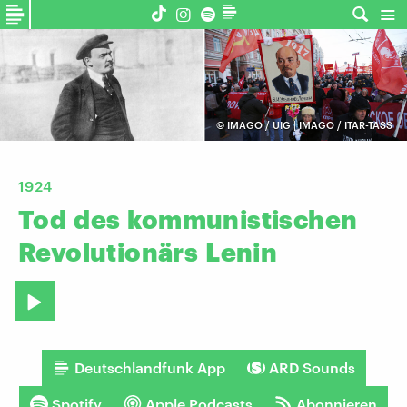
©
IMAGO / UIG | IMAGO / ITAR-TASS
1924
Tod
des
kommunistischen
Revolutionärs
Lenin
Deutschlandfunk App
ARD Sounds
Spotify
Apple Podcasts
Abonnieren