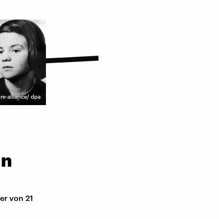
re-alliance/ dpa
en
er von 21