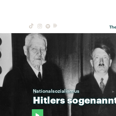
Th
Nationalsozialismus
Hitlers
sogenann