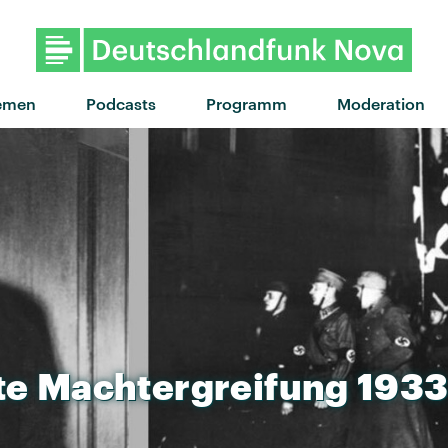
emen
Podcasts
Programm
Moderation
te
Machtergreifung
193