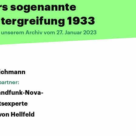
rs sogenannte
tergreifung 1933
s unserem Archiv vom 27. Januar 2023
:
ichmann
artner:
andfunk-Nova-
tsexperte
von Hellfeld