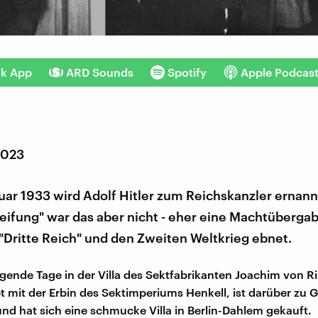
nk App
ARD Sounds
Spotify
Apple Podcas
2023
ar 1933 wird Adolf Hitler zum Reichskanzler ernann
ifung" war das aber nicht - eher eine Machtübergab
"Dritte Reich" und den Zweiten Weltkrieg ebnet.
egende Tage in der Villa des Sektfabrikanten Joachim von R
et mit der Erbin des Sektimperiums Henkell, ist darüber zu 
 hat sich eine schmucke Villa in Berlin-Dahlem gekauft.