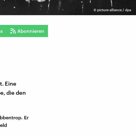
©
picture-alliance / dpa
ts
Abonnieren
t. Eine
e, die den
ibbentrop. Er
Geld