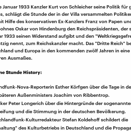
 Januar 1933 Kanzler Kurt von Schleicher seine Politik für 
, schlägt die Stunde der in der Villa versammelten Politiker
it Hilfe des konservativen Ex-Kanzlers Franz von Papen un
ohnes Oskar von Hindenburg den Reichspräsidenten, der s
r 1933 seinen Widerstand aufgibt und den "Weltkriegsgefre
ätzig nennt, zum Reichskanzler macht. Das "Dritte Reich" b
chland und Europa in den kommenden zwölf Jahren in eine
aren Ausmaßes.
ine Stunde History:
ndfunk-Nova-Reporterin Esther Körfgen über die Tage in d
 späteren Außenministers Joachim von Ribbentrop.
iker Peter Longerich über die Hintergründe der sogenannt
eifung und die Stimmung in der deutschen Bevölkerung.
hlandfunk-Kulturredakteur Stefan Koldehoff schildert die
haltung" des Kulturbetriebs in Deutschland und die Propag