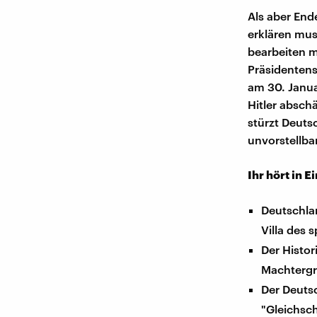
Als aber Ende
erklären muss
bearbeiten m
Präsidentens
am 30. Janua
Hitler absch
stürzt Deuts
unvorstellb
Ihr hört in E
Deutschla
Villa des
Der Histor
Machtergr
Der Deutsc
"Gleichsc