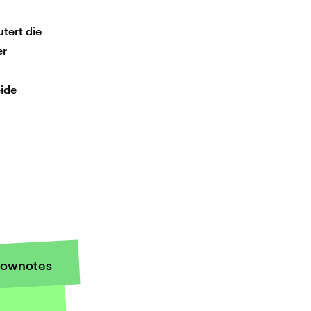
utert die
er
eide
ownotes