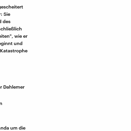
gescheitert
: Sie
d des
chließlich
iten", wie er
eginnt und
 Katastrophe
er Dahlemer
en
anda um die