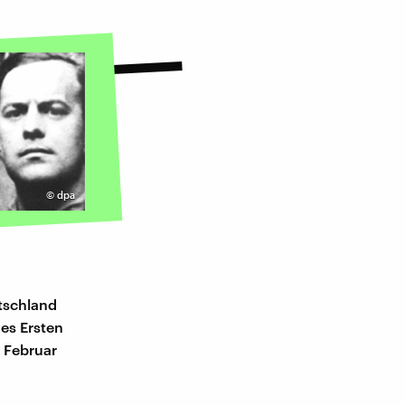
©
dpa
tschland
des Ersten
 Februar