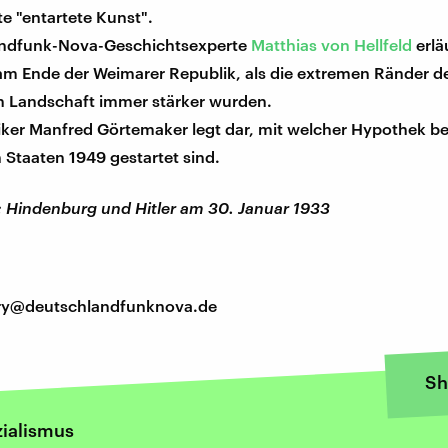
e "entartete Kunst".
ndfunk-Nova-Geschichtsexperte
Matthias von Hellfeld
erlä
 am Ende der Weimarer Republik, als die extremen Ränder d
en Landschaft immer stärker wurden.
iker Manfred Görtemaker legt dar, mit welcher Hypothek b
Staaten 1949 gestartet sind.
: Hindenburg und Hitler am 30. Januar 1933
tory@deutschlandfunknova.de
Sh
zialismus