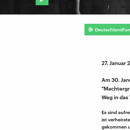
Deutschlandfu
27. Januar 
Am 30. Janu
"Machtergre
Weg in das 
Es sind aufr
ist verheirat
gekommen und