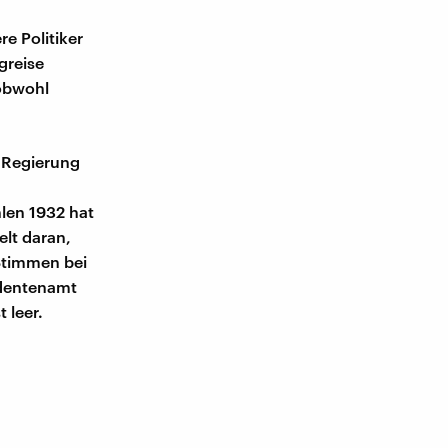
e Politiker
greise
 obwohl
 Regierung
len 1932 hat
elt daran,
Stimmen bei
identenamt
 leer.