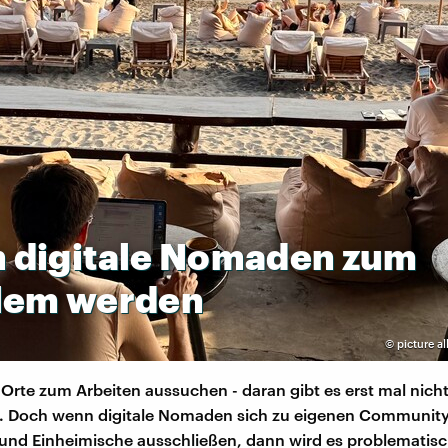
n
digitale
Nomaden
zum
lem
werden
©
picture al
Orte zum Arbeiten aussuchen - daran gibt es erst mal nich
. Doch wenn digitale Nomaden sich zu eigenen Communit
nd Einheimische ausschließen, dann wird es problematisc