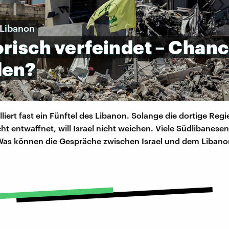
 Libanon
orisch
verfeindet
–
Chanc
den?
lliert fast ein Fünftel des Libanon. Solange die dortige Reg
cht entwaffnet, will Israel nicht weichen. Viele Südlibanesen
 Was können die Gespräche zwischen Israel und dem Liban