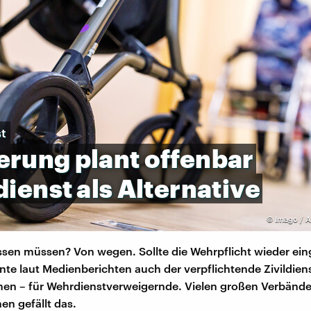
t
erung
plant
offenbar
dienst
als
Alternative
©
Imago / A
sen müssen? Von wegen. Sollte die Wehrpflicht wieder ein
te laut Medienberichten auch der verpflichtende Zivildien
n – für Wehrdienstverweigernde. Vielen großen Verbänd
en gefällt das.