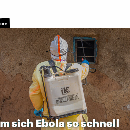
eute
um
sich
Ebola
so
schnell