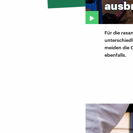
ausbr
Für die rasa
unterschied
meiden die G
ebenfalls.