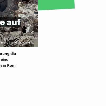
e
auf
©
imago | Middle East Images
ierung die
 sind
on in Rom