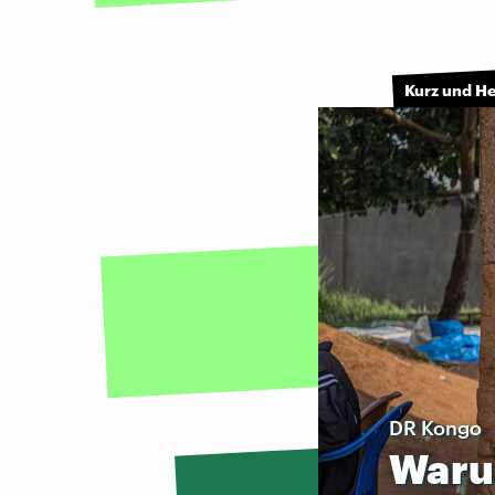
Kurz und H
DR Kongo
War