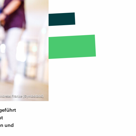
ndreas Franke (Symbolbild)
geführt
st
en und