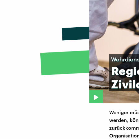
Wehrdiens
Regi
Zivil
Weniger müs
werden, könn
zurückkomme
Organisation