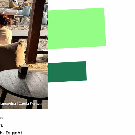
liance/dpa | Carola Frentzen
ts
ys
h. Es geht