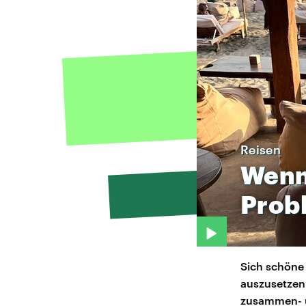
Reisen
Wen
Prob
Sich schöne 
auszusetzen
zusammen- u