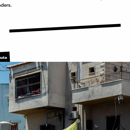
nders.
eute