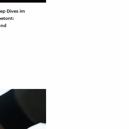
eep Dives im
betont:
und