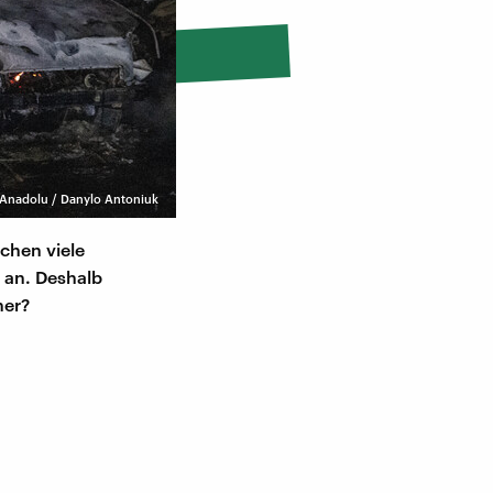
/ Anadolu / Danylo Antoniuk
echen viele
 an. Deshalb
her?