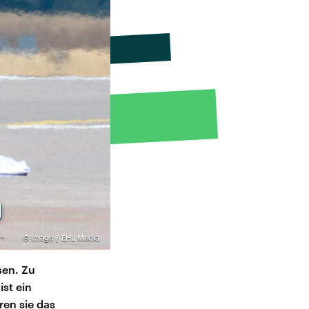
g
©
imago / EHL Media
sen. Zu
st ein
ren sie das