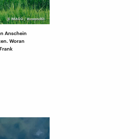
©
IMAGO / Westend61
en Anschein
oten. Woran
 Frank