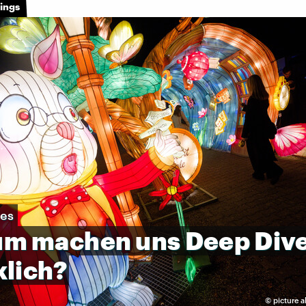
lings
les
um
machen
uns
Deep
Div
klich?
©
picture a