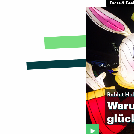
Facts & Fee
Rabbit Ho
War
glüc