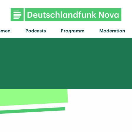
"Rote Funken" von Tränen · "
emen
Podcasts
Programm
Moderation