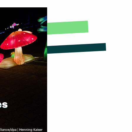
es
lliance/dpa | Henning Kaiser