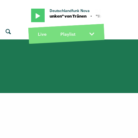
Deutschlandfunk Nova
Rote Funken" von Tränen · "Rote Funken" von Tränen
Live
Playlist