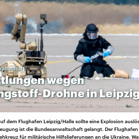
altschaft
ttlungen
wegen
ngstoff-Drohne
in
Leipzi
uf dem Flughafen Leipzig/Halle sollte eine Explosion auslö
eugung ist die Bundesanwaltschaft gelangt. Der Flughafen i
ehkreuz für militärische Hilfslieferungen an die Ukraine. Wa