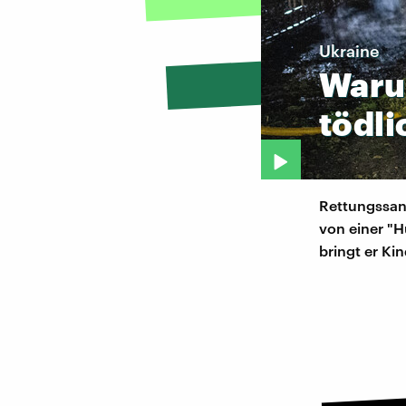
Ukraine
War
tödli
Rettungssani
von einer "H
bringt er Ki