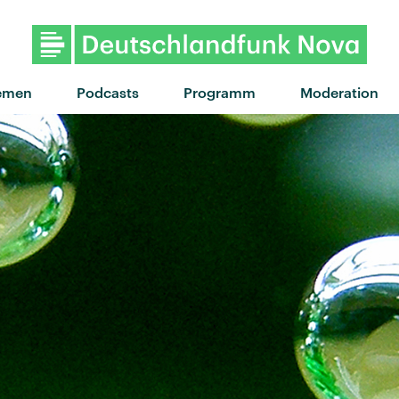
"Schmetterling" von MilleniumKid · "Schme
emen
Podcasts
Programm
Moderation