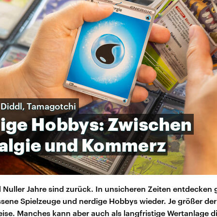
Diddl, Tamagotchi
ige
Hobbys:
Zwischen
algie
und
Kommerz
 Nuller Jahre sind zurück. In unsicheren Zeiten entdecken 
sene Spielzeuge und nerdige Hobbys wieder. Je größer der
eise. Manches kann aber auch als langfristige Wertanlage d