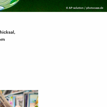
©
AP-solution / photocase.de
hicksal,
rem