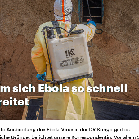
um
sich
Ebola
so
schnell
eitet
nte Ausbreitung des Ebola-Virus in der DR Kongo gibt es
liche Gründe, berichtet unsere Korrespondentin. Vor alle