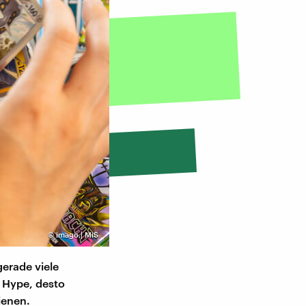
©
imago,| MiS
gerade viele
 Hype, desto
ienen.