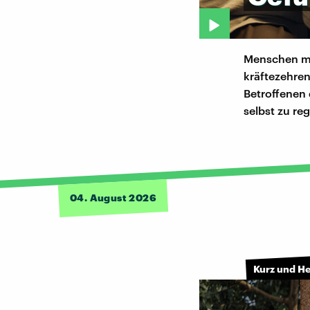
Menschen mit
kräftezehren
Betroffenen 
selbst zu reg
04. August 2026
Kurz und H