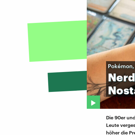
Pokémon, 
Nerd
Nost
Die 90er und
Leute verges
höher die Pr