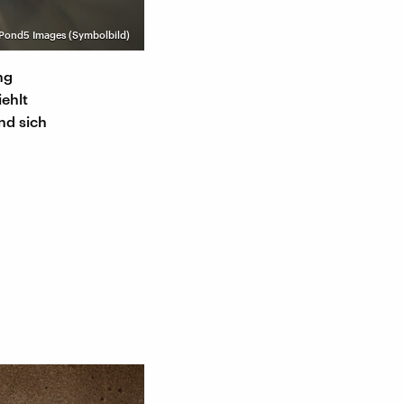
Pond5 Images (Symbolbild)
ng
ehlt
nd sich