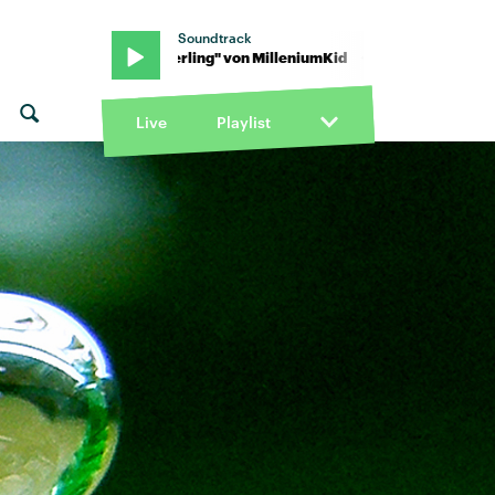
Soundtrack
tterling" von MilleniumKid · "Schmetterling" von MilleniumKid
Live
Playlist