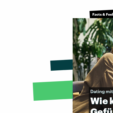
Facts & Fee
Dating mi
Wie
Gefü