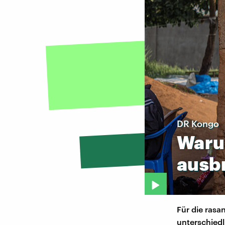
DR Kongo
War
ausbr
Für die rasa
unterschied