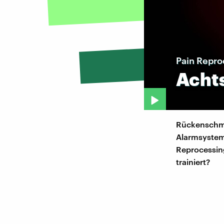
Pain Repro
Acht
Rückenschme
Alarmsystem 
Reprocessin
trainiert?