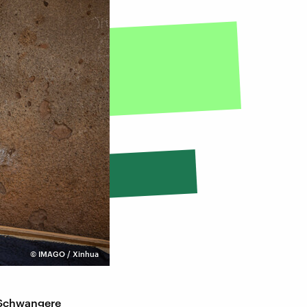
©
IMAGO / Xinhua
m Schwangere