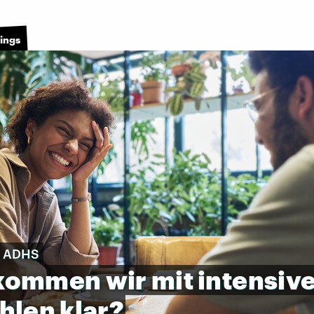
lings
t ADHS
kommen
wir
mit
intensiv
hlen
klar?