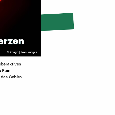
erzen
©
imago | Ikon Images
überaktives
e Pain
 das Gehirn