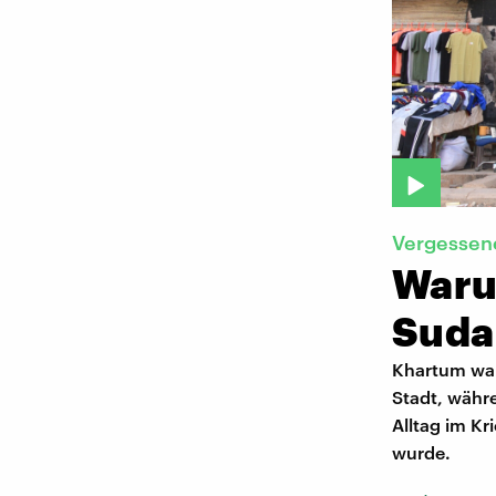
Vergessene
Waru
Suda
Khartum war
Stadt, währe
Alltag im Kr
wurde.