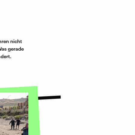
hren nicht
 Was gerade
dert.