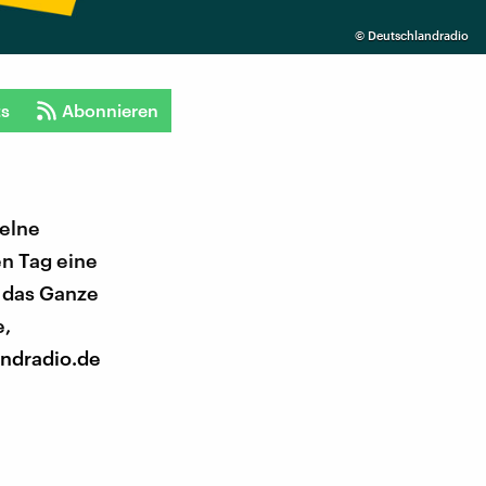
©
Deutschlandradio
ts
Abonnieren
zelne
en Tag eine
n das Ganze
e,
ndradio.de