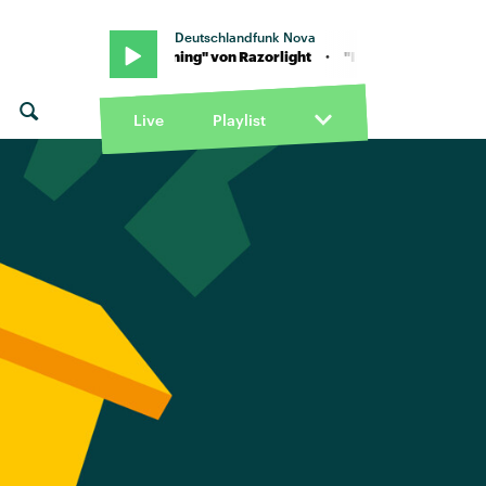
Deutschlandfunk Nova
n The Morning" von Razorlight · "In The Morning" von Razorlight
Live
Playlist