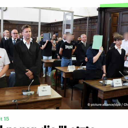
©
picture alliance/dpa / Ch
t 15