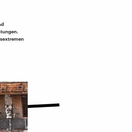
nd
htungen.
htsextremen