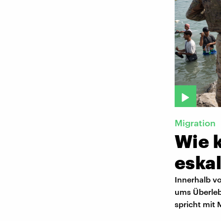
Migration
Wie k
eska
Innerhalb v
ums Überlebe
spricht mit 