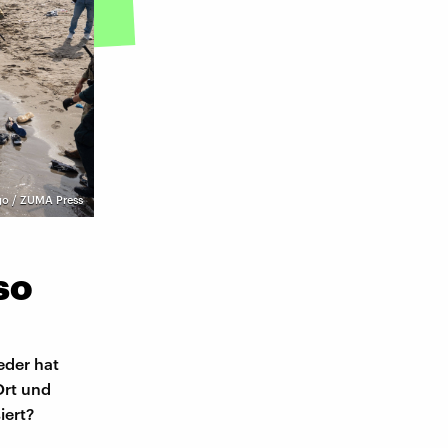
o / ZUMA Press
so
eder hat
Ort und
iert?