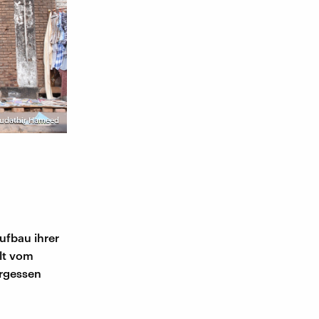
Mudathir Hameed
ufbau ihrer
hlt vom
ergessen