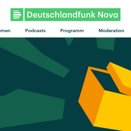
"In The Morning" von Razorlight · "I
emen
Podcasts
Programm
Moderation