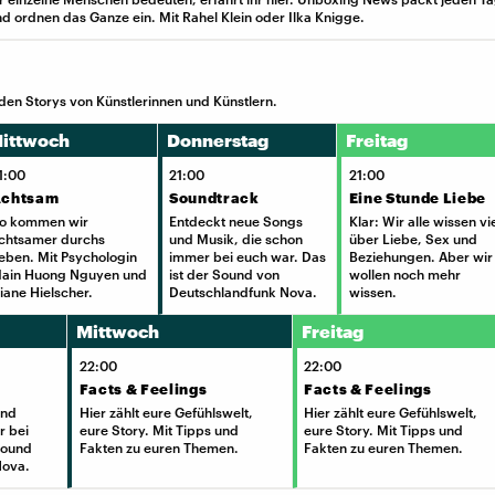
nd ordnen das Ganze ein. Mit Rahel Klein oder Ilka Knigge.
n Storys von Künstlerinnen und Künstlern.
ittwoch
Donnerstag
Freitag
1:00
21:00
21:00
chtsam
Soundtrack
Eine Stunde Liebe
o kommen wir
Entdeckt neue Songs
Klar: Wir alle wissen vi
chtsamer durchs
und Musik, die schon
über Liebe, Sex und
eben. Mit Psychologin
immer bei euch war. Das
Beziehungen. Aber wir
ain Huong Nguyen und
ist der Sound von
wollen noch mehr
iane Hielscher.
Deutschlandfunk Nova.
wissen.
Mittwoch
Freitag
22:00
22:00
Facts & Feelings
Facts & Feelings
und
Hier zählt eure Gefühlswelt,
Hier zählt eure Gefühlswelt,
r bei
eure Story. Mit Tipps und
eure Story. Mit Tipps und
Sound
Fakten zu euren Themen.
Fakten zu euren Themen.
Nova.