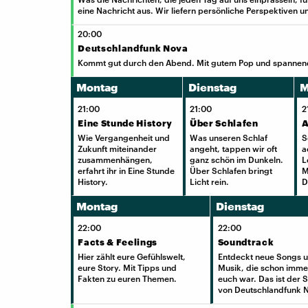
eine Nachricht aus. Wir liefern persönliche Perspektiven u
20:00
Deutschlandfunk Nova
Kommt gut durch den Abend. Mit gutem Pop und spannende
Montag
Dienstag
M
21:00
21:00
2
Eine Stunde History
Über Schlafen
A
Wie Vergangenheit und
Was unseren Schlaf
S
Zukunft miteinander
angeht, tappen wir oft
a
zusammenhängen,
ganz schön im Dunkeln.
L
erfahrt ihr in Eine Stunde
Über Schlafen bringt
M
History.
Licht rein.
D
Montag
Dienstag
22:00
22:00
Facts & Feelings
Soundtrack
Hier zählt eure Gefühlswelt,
Entdeckt neue Songs 
eure Story. Mit Tipps und
Musik, die schon imme
Fakten zu euren Themen.
euch war. Das ist der 
von Deutschlandfunk 