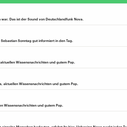
 war. Das ist der Sound von Deutschlandfunk Nova.
d Sebastian Sonntag gut informiert in den Tag.
, aktuellen Wissensnachrichten und gutem Pop.
os, aktuellen Wissensnachrichten und gutem Pop.
llen Wissensnachrichten und gutem Pop.
ür einzelne Menschen bedeuten, erfahrt ihr hier. Unboxing News packt jeden T