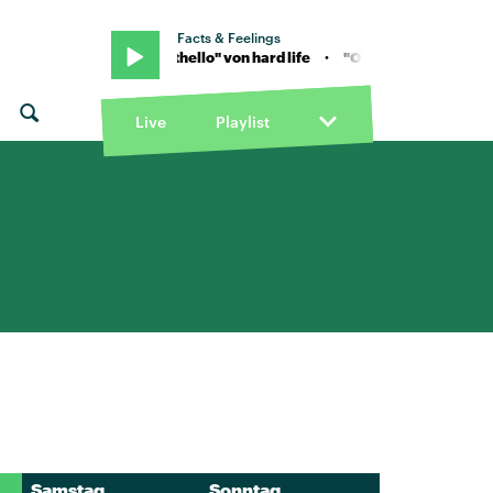
Facts & Feelings
" von hard life · "Othello" von hard life · "Othello" von hard life
Live
Playlist
Samstag
Sonntag