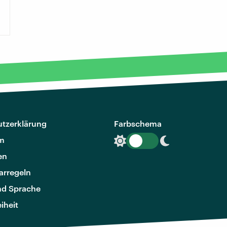
tzerklärung
Farbschema
m
en
rregeln
nd Sprache
eiheit