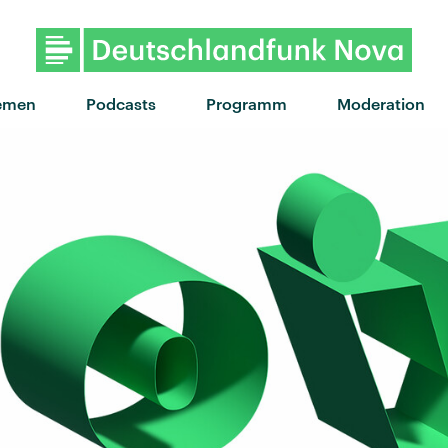
"Is it love" von Tyla · "Is it lo
emen
Podcasts
Programm
Moderation