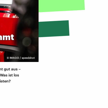
mmt
©
IMAGO / speedshot
t gut aus –
Was ist los
isten?