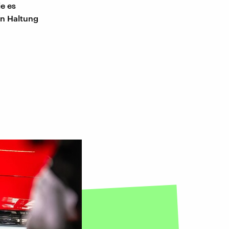
ie es
en Haltung