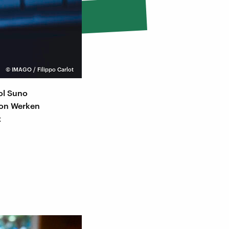
©
IMAGO / Filippo Carlot
ol Suno
 von Werken
t