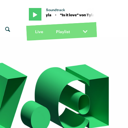
Soundtrack
ve" von Tyla · "Is it love" von Tyla
Live
Playlist