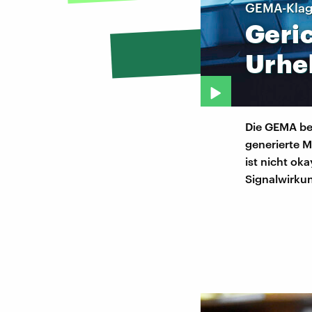
GEMA-Klage
Geric
Urhe
Die GEMA beg
generierte M
ist nicht oka
Signalwirku