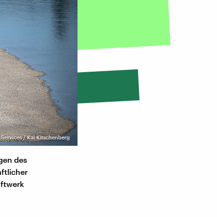
Services / Kai Kitschenberg
gen des
ftlicher
aftwerk