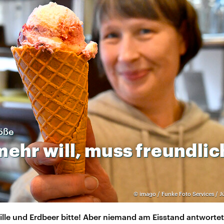
öße
mehr
will,
muss
freundlic
©
imago / Funke Foto Services / J
lle und Erdbeer bitte! Aber niemand am Eisstand antwortet: