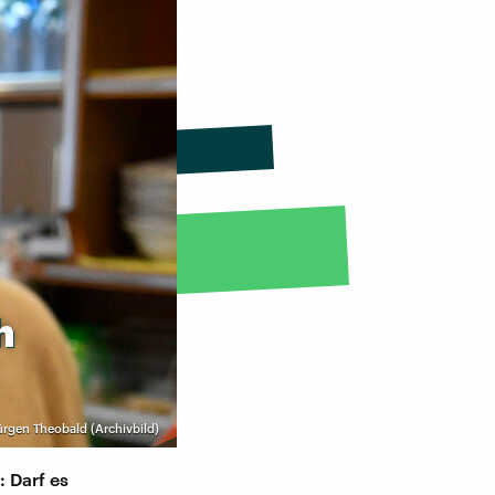
h
ürgen Theobald (Archivbild)
 Darf es