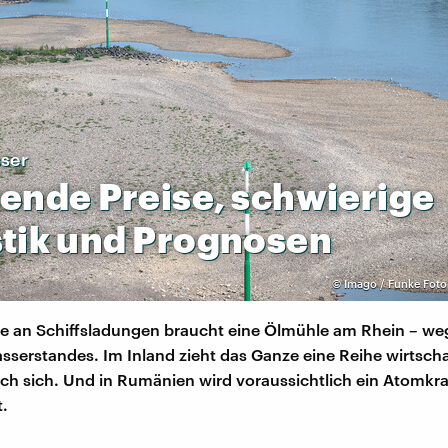
ser
gende
Preise,
schwierige
tik
und
Prognosen
©
Imago / Funke Foto 
he an Schiffsladungen braucht eine Ölmühle am Rhein – we
sserstandes. Im Inland zieht das Ganze eine Reihe wirtscha
ch sich. Und in Rumänien wird voraussichtlich ein Atomkr
.