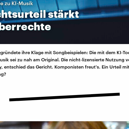
 zu KI-Musik
htsurteil
stärkt
berrechte
ründete ihre Klage mit Songbeispielen: Die mit dem KI-To
usik sei zu nah am Original. Die nicht-lizensierte Nutzung
y, entschied das Gericht. Komponisten freut's. Ein Urteil mi
ng?