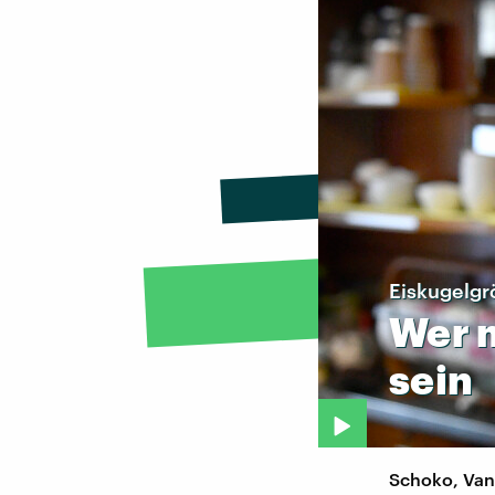
Eiskugelgr
Wer
sein
Schoko, Vani