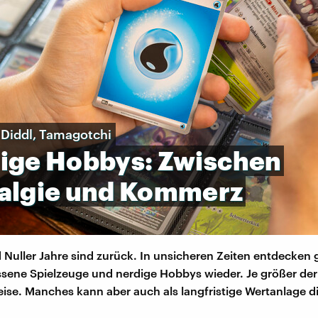
Diddl, Tamagotchi
ige
Hobbys:
Zwischen
algie
und
Kommerz
 Nuller Jahre sind zurück. In unsicheren Zeiten entdecken 
sene Spielzeuge und nerdige Hobbys wieder. Je größer der
eise. Manches kann aber auch als langfristige Wertanlage d