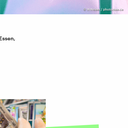
©
WWeiser / photocase.de
 Essen,