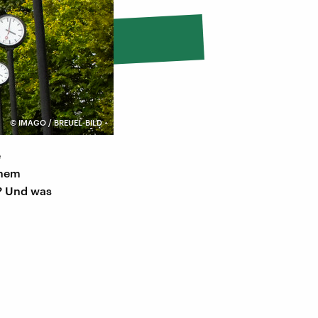
©
IMAGO / BREUEL-BILD
e
inem
? Und was