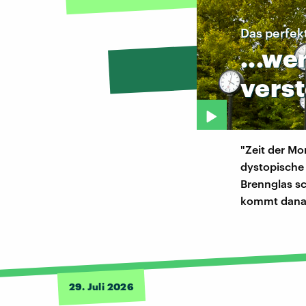
Das perfek
...we
vers
"Zeit der Mo
dystopische
Brennglas s
kommt dana
29. Juli 2026