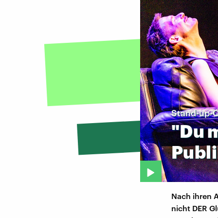
Stand-up-
"Du
Publ
Nach ihren Au
nicht DER Gl