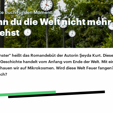
te Buch für den Moment...
nn
du
die
Welt
nicht
mehr
tehst
nster" heißt das Romandebüt der Autorin Şeyda Kurt. Dies
 Geschichte handelt vom Anfang vom Ende der Welt. Mit e
chauen wir auf Mikrokosmen. Wird diese Welt Feuer fangen
ch?