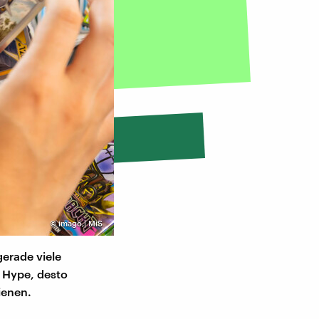
©
imago,| MiS
gerade viele
 Hype, desto
ienen.