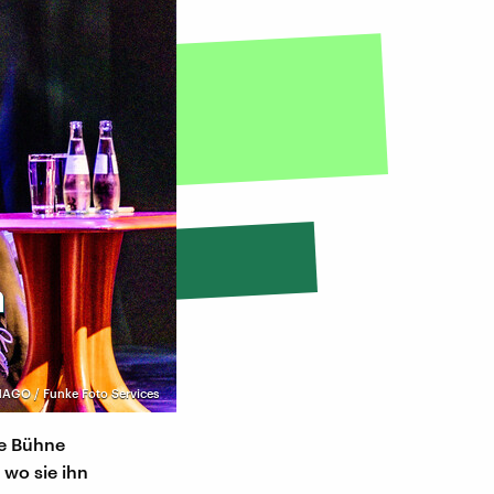
m
AGO / Funke Foto Services
die Bühne
 wo sie ihn