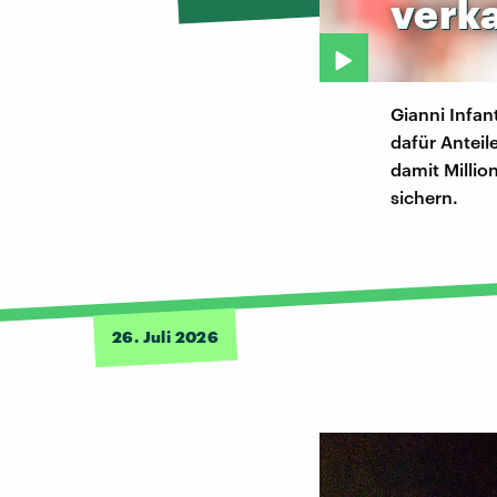
verk
Gianni Infan
dafür Anteil
damit Millio
sichern.
26. Juli 2026