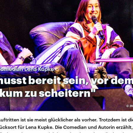
Comedian Lena Kupke
musst
bereit
sein,
vor
de
ikum
zu
scheitern"
©
IM
ftritten ist sie meist glücklicher als vorher. Trotzdem ist 
ücksort für Lena Kupke. Die Comedian und Autorin erzählt,