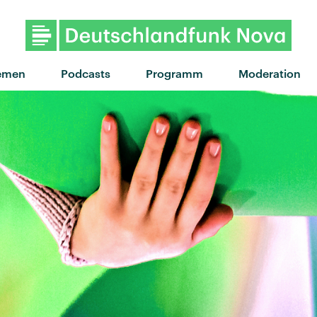
"Tiny Raisin" von Suki Waterhouse · "Tiny 
emen
Podcasts
Programm
Moderation