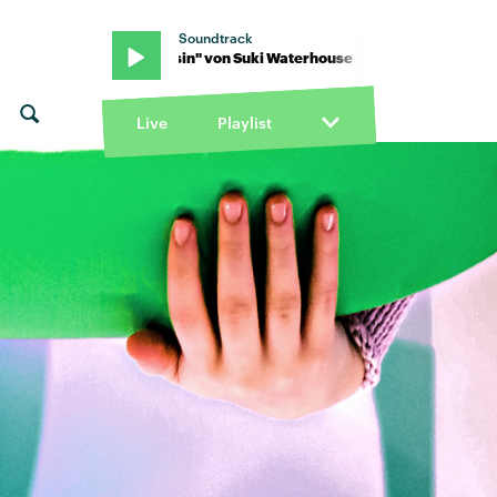
Soundtrack
Raisin" von Suki Waterhouse · "Tiny Raisin" von Suki Waterhouse
Live
Playlist