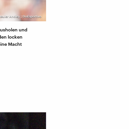
 Heuler Andley | DiaEsportivo
rausholen und
den locken
eine Macht