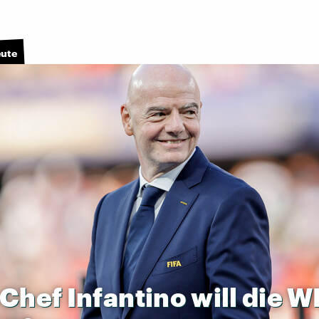
eute
-Chef
Infantino
will
die
W