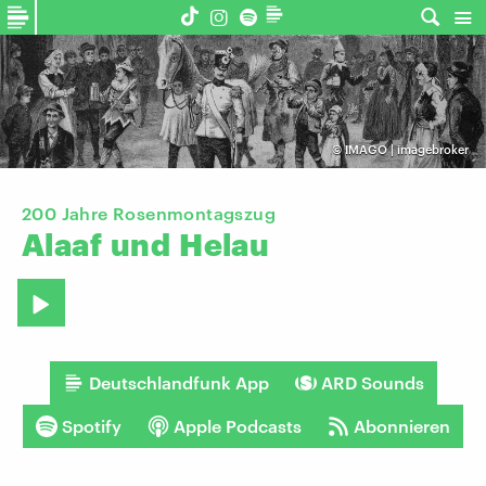
©
IMAGO | imagebroker
200 Jahre Rosenmontagszug
Alaaf
und
Helau
Deutschlandfunk App
ARD Sounds
Spotify
Apple Podcasts
Abonnieren