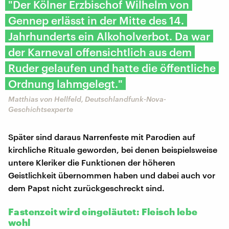
"Der Kölner Erzbischof Wilhelm von
Gennep erlässt in der Mitte des 14.
Jahrhunderts ein Alkoholverbot. Da war
der Karneval offensichtlich aus dem
Ruder gelaufen und hatte die öffentliche
Ordnung lahmgelegt."
Matthias von Hellfeld, Deutschlandfunk-Nova-
Geschichtsexperte
Später sind daraus Narrenfeste mit Parodien auf
kirchliche Rituale geworden, bei denen beispielsweise
untere Kleriker die Funktionen der höheren
Geistlichkeit übernommen haben und dabei auch vor
dem Papst nicht zurückgeschreckt sind.
Fastenzeit wird eingeläutet: Fleisch lebe
wohl