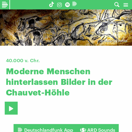
©
IMAGO I Andia
40.000 v. Chr.
Moderne
Menschen
hinterlassen
Bilder
in
der
Chauvet-Höhle
Deutschlandfunk App
ARD Sounds