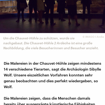
©
IMAGO I Andia
Um die Chauvet-Höhle zu schützen, wurde sie
nachgebaut. Die Chauvet-Höhle 2 Ardèche ist eine große
Nachbildung, die viele Besucherinnen und Besucher anzieht.
Die Malereien in der Chauvet-Höhle zeigen mindestens
14 verschiedene Tierarten, sagt die Archäologin Sibylle
Wolf. Unsere eiszeitlichen Vorfahren konnten sehr
genau beobachten und dies perfekt wiedergeben, so
Wolf.
Die Malereien zeigen, dass die Menschen damals
bereits über ausgeprägte künstlerische Fähigkeiten