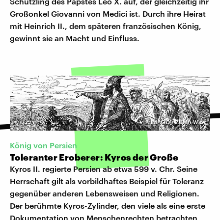
Schützling des Papstes Leo X. auf, der gleichzeitig ihr
Großonkel Giovanni von Medici ist. Durch ihre Heirat
mit Heinrich II., dem späteren französischen König,
gewinnt sie an Macht und Einfluss.
©
IMAGO / ZUMA Wire
König von Persien
Toleranter Eroberer: Kyros der Große
Kyros II. regierte Persien ab etwa 599 v. Chr. Seine
Herrschaft gilt als vorbildhaftes Beispiel für Toleranz
gegenüber anderen Lebensweisen und Religionen.
Der berühmte Kyros-Zylinder, den viele als eine erste
Dokumentation von Menschenrechten betrachten,