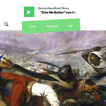
Deutschlandfunk Nova
enderson · "Kiss Me Better" von Mercer Henderson · "Kiss Me Bet
Live
Playlist