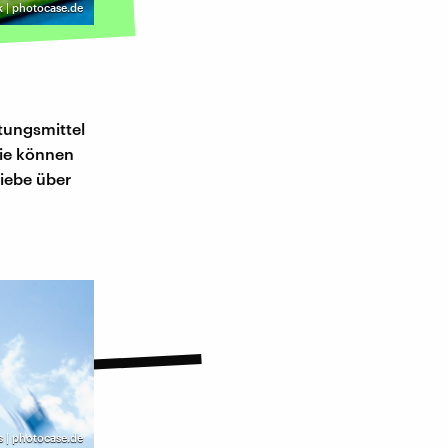
k | photocase.de
ütungsmittel
wie können
Liebe über
s | photocase.de