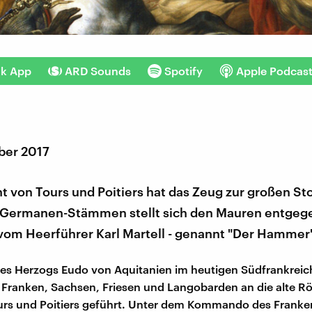
nk App
ARD Sounds
Spotify
Apple Podcas
ber 2017
t von Tours und Poitiers hat das Zeug zur großen Sto
Germanen-Stämmen stellt sich den Mauren entgeg
vom Heerführer Karl Martell - genannt "Der Hammer"
 des Herzogs Eudo von Aquitanien im heutigen Südfrankreic
 Franken, Sachsen, Friesen und Langobarden an die alte R
rs und Poitiers geführt. Unter dem Kommando des Franken