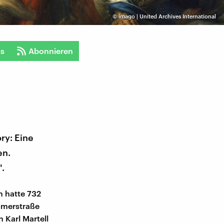
©
imago | United Archives International
ts
Abonnieren
ry: Eine
en.
.
h hatte 732
ömerstraße
 Karl Martell