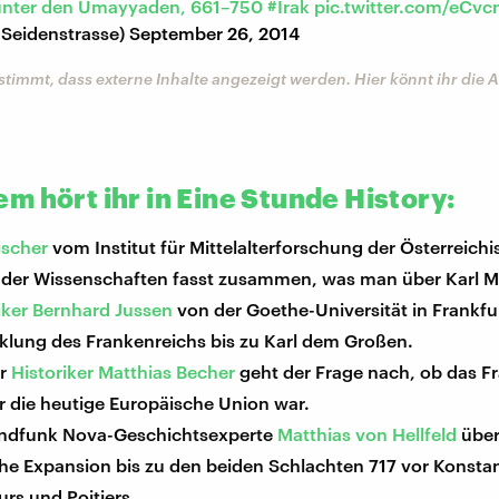
unter den Umayyaden, 661–750
#Irak
pic.twitter.com/eCv
eidenstrasse)
September 26, 2014
stimmt, dass externe Inhalte angezeigt werden. Hier könnt ihr die
m hört ihr in Eine Stunde History:
ischer
vom Institut für Mittelalterforschung der Österreich
der Wissenschaften fasst zusammen, was man über Karl Ma
iker Bernhard Jussen
von der Goethe-Universität in Frankfur
cklung des Frankenreichs bis zu Karl dem Großen.
er
Historiker Matthias Becher
geht der Frage nach, ob das F
r die heutige Europäische Union war.
ndfunk Nova-Geschichtsexperte
Matthias von Hellfeld
über
he Expansion bis zu den beiden Schlachten 717 vor Konsta
urs und Poitiers.