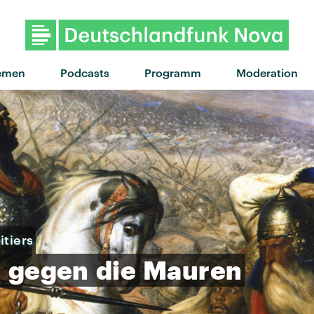
"Kiss Me Better" von Mercer H
emen
Podcasts
Programm
Moderation
itiers
r
gegen
die
Mauren