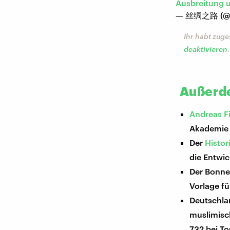
Ausbreitung 
— 丝绸之路 (@S
Ihr habt zuge
deaktivieren
.
Außerde
Andreas F
Akademie 
Der
Histor
die Entwi
Der Bonn
Vorlage fü
Deutschla
muslimisc
732 bei To