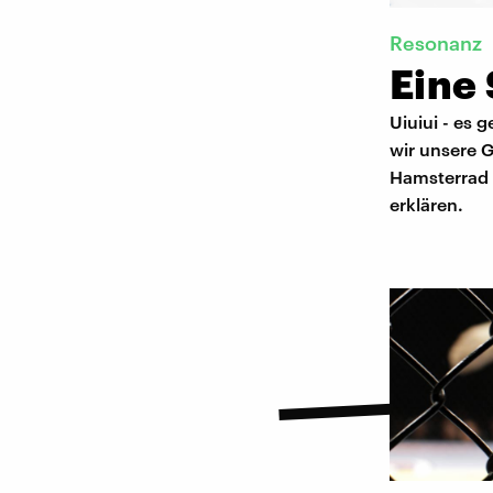
Resonanz
Eine
Uiuiui - es g
wir unsere 
Hamsterrad 
erklären.