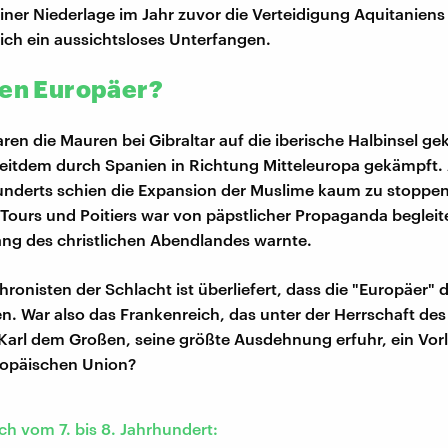
iner Niederlage im Jahr zuvor die Verteidigung Aquitanien
lich ein aussichtsloses Unterfangen.
ten Europäer?
ren die Mauren bei Gibraltar auf die iberische Halbinsel
seitdem durch Spanien in Richtung Mitteleuropa gekämpft
underts schien die Expansion der Muslime kaum zu stoppen
 Tours und Poitiers war von päpstlicher Propaganda begleite
ng des christlichen Abendlandes warnte.
ronisten der Schlacht ist überliefert, dass die "Europäer" 
en. War also das Frankenreich, das unter der Herrschaft des
, Karl dem Großen, seine größte Ausdehnung erfuhr, ein Vorl
ropäischen Union?
ch vom 7. bis 8. Jahrhundert: