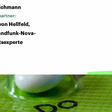
ichmann
artner:
von Hellfeld,
andfunk-Nova-
tsexperte