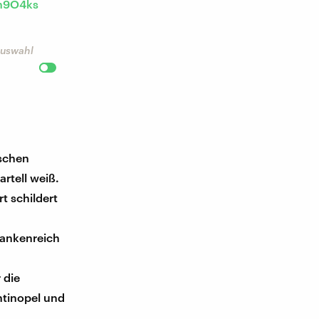
cn9O4ks
 Auswahl
ischen
rtell weiß.
t schildert
rankenreich
 die
ntinopel und