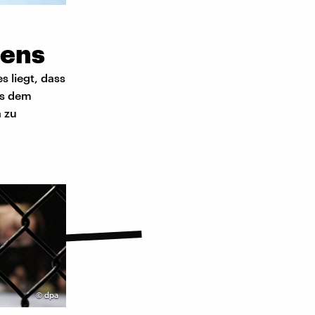
bens
s liegt, dass
us dem
 zu
©
dpa