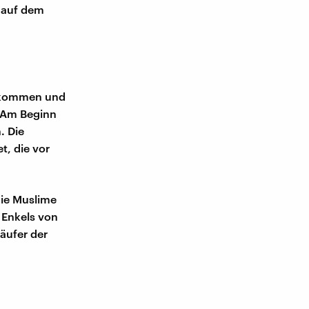
s auf dem
 gekommen und
. Am Beginn
. Die
t, die vor
die Muslime
 Enkels von
äufer der