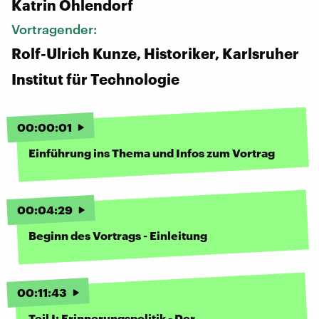
Katrin Ohlendorf
Vortragender:
Rolf-Ulrich Kunze, Historiker, Karlsruher
Institut für Technologie
00
:
00
:
01
Einführung ins Thema und Infos zum Vortrag
00
:
04
:
29
Beginn des Vortrags - Einleitung
00
:
11
:
43
Teil I: Erinnerungspolitik - Der