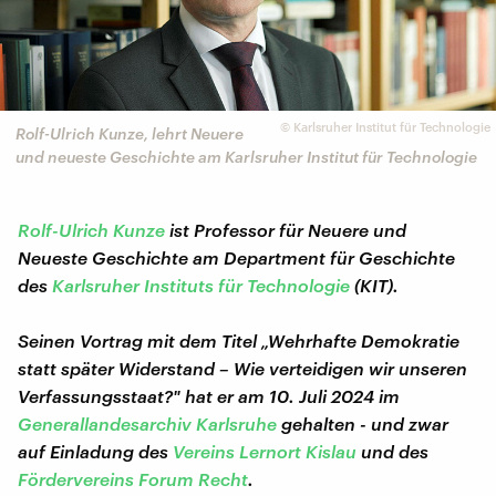
©
Karlsruher Institut für Technologie
Rolf-Ulrich Kunze, lehrt Neuere
und neueste Geschichte am Karlsruher Institut für Technologie
Rolf-Ulrich Kunze
ist Professor für Neuere und
Neueste Geschichte am Department für Geschichte
des
Karlsruher Instituts für Technologie
(KIT).
Seinen Vortrag mit dem Titel „Wehrhafte Demokratie
statt später Widerstand – Wie verteidigen wir unseren
Verfassungsstaat?" hat er am 10. Juli 2024 im
Generallandesarchiv Karlsruhe
gehalten - und zwar
auf Einladung des
Vereins Lernort Kislau
und des
Fördervereins Forum Recht
.