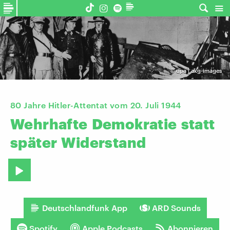
©
dpa | akg-images
80 Jahre Hitler-Attentat vom 20. Juli 1944
Wehrhafte
Demokratie
statt
später
Widerstand
Deutschlandfunk App
ARD Sounds
Spotify
Apple Podcasts
Abonnieren