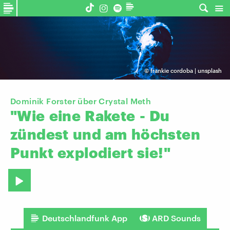
©
frankie cordoba | unsplash
Dominik Forster über Crystal Meth
"Wie
eine
Rakete
-
Du
zündest
und
am
höchsten
Punkt
explodiert
sie!"
Deutschlandfunk App
ARD Sounds