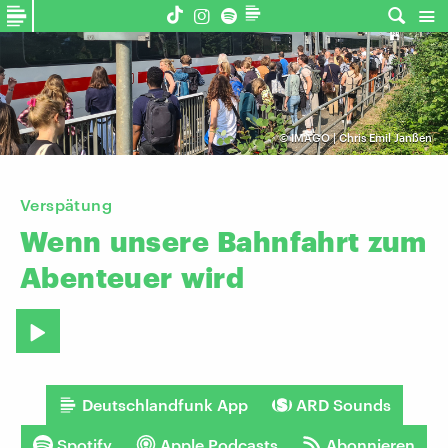
©
IMAGO | Chris Emil Janßen
Verspätung
Wenn
unsere
Bahnfahrt
zum
Abenteuer
wird
Deutschlandfunk App
ARD Sounds
Spotify
Apple Podcasts
Abonnieren