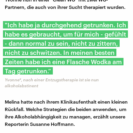
Partnern, die auch von ihrer Sucht therapiert wurden.
"Ich habe ja durchgehend getrunken. Ich
habe es gebraucht, um für mich - gefühlt
- dann normal zu sein, nicht zu zittern,
nicht zu schwitzen. In meinen besten
Zeiten habe ich eine Flasche Wodka am
Tag getrunken.“
Yvonne*, nach einer Entzugstherapie ist sie nun
alkoholabstinent
Melina hatte nach ihrem Klinikaufenthalt einen kleinen
Rückfall. Welche Strategien die beiden anwenden, um
ihre Alkoholabhängigkeit zu managen, erzählt unsere
Reporterin Susanne Hoffmann.