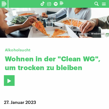
©
imago | Westend61
Alkoholsucht
Wohnen
in
der
"Clean
WG",
um
trocken
zu
bleiben
27. Januar 2023