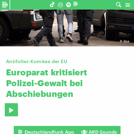
©
dpa
Antifolter-Komitee der EU
Europarat
kritisiert
Polizei-Gewalt
bei
Abschiebungen
Deutschlandfunk App
ARD Sounds